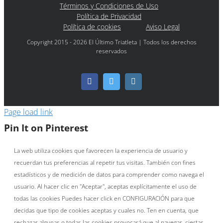
Términos y Condiciones de Uso
Política de Privacidad
Política de cookies
Aviso Legal
Copyright 2015 - 2026 El Último Triatleta | Todos los derechos
reservados
Facebook
Twitter
Instagram
Page load link
Pin It on Pinterest
La web utiliza cookies que favorecen la experiencia de usuario y
recuerdan tus preferencias al repetir tus visitas. También con fines
estadísticos y de medición de datos para comprender como navega el
usuario. Al hacer clic en "Aceptar", aceptas explícitamente el uso de
todas las cookies Puedes hacer click en CONFIGURACIÓN para que
decidas que tipo de cookies aceptas y cuales no. Ten en cuenta, que
rechazar algunas o todas las cookies provocará que al navegar, ciertas