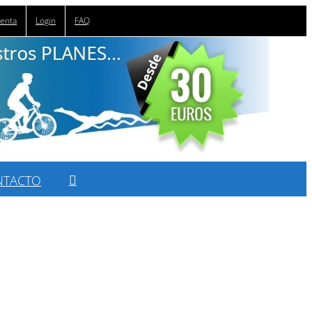
uenta
Login
FAQ
NTACTO