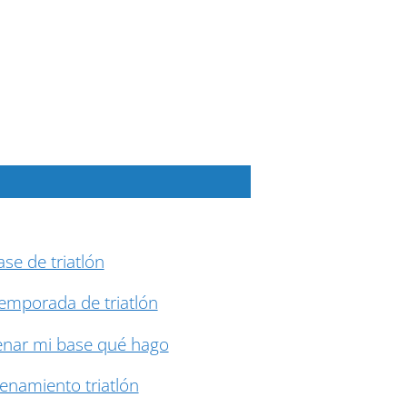
se de triatlón
emporada de triatlón
enar mi base qué hago
enamiento triatlón