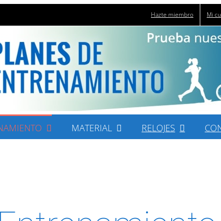
Hazte miembro
Mi c
NAMIENTO
MATERIAL
RELOJES
CO