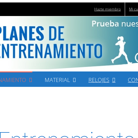
Hazte miembro
Mi c
NAMIENTO
MATERIAL
RELOJES
CO