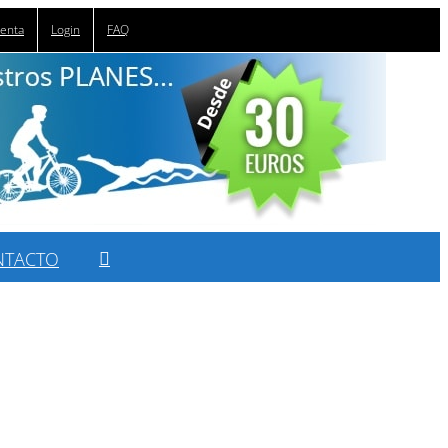
uenta
Login
FAQ
NTACTO