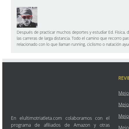
Después de practicar muchos deportes y estudiar Ed. Física, de
las carreras de larga distancia. Todo el camino que recorro par
relacionado con lo que llaman running, ciclismo o natación a
REV
Mejo
Mejo
Mejor
En elultimotriatleta.com colaboramos con el
programa de afiliados de Amazon y otras
Mejor