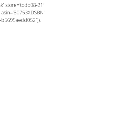
’ store=’todo08-21′
nk asin=’B0753XDSBN’
e-b5695aedd052′]).