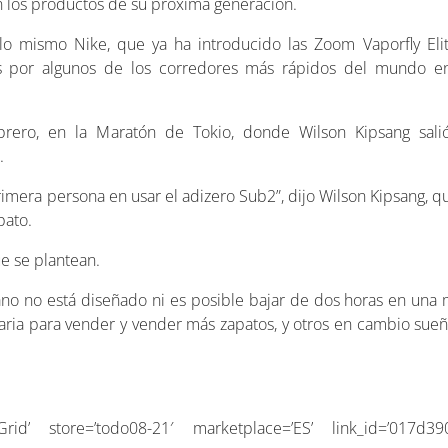
 en los productos de su próxima generación.
 lo mismo Nike, que ya ha introducido las Zoom Vaporfly Eli
das por algunos de los corredores más rápidos del mundo e
rero, en la Maratón de Tokio, donde Wilson Kipsang salió
.
primera persona en usar el adizero Sub2”, dijo Wilson Kipsang, 
pato.
ue se plantean.
ano no está diseñado ni es posible bajar de dos horas en una 
aria para vender y vender más zapatos, y otros en cambio sue
rid’ store=’todo08-21′ marketplace=’ES’ link_id=’017d39