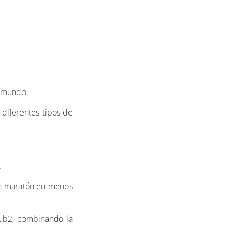
l mundo.
 diferentes tipos de
.
 un maratón en menos
ub2, combinando la