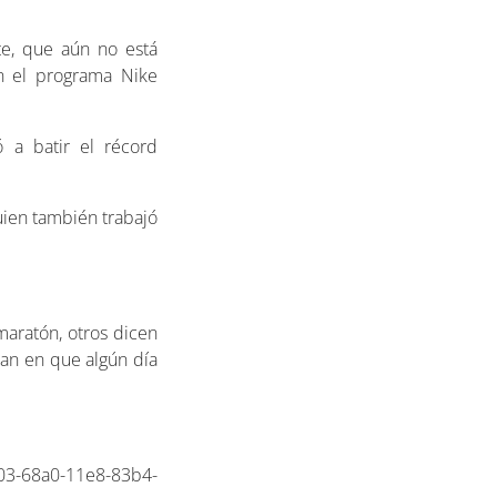
te, que aún no está
n el programa Nike
 a batir el récord
quien también trabajó
maratón, otros dicen
ñan en que algún día
03-68a0-11e8-83b4-