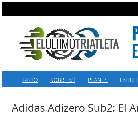
Saltar
al
contenido
INICIO
SOBRE MÍ
PLANES
ENTRE
Adidas Adizero Sub2: El An