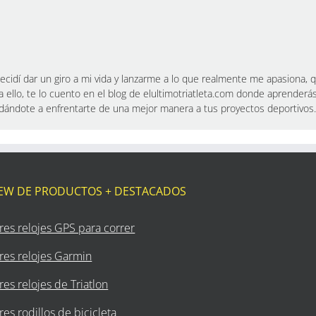
cidí dar un giro a mi vida y lanzarme a lo que realmente me apasiona, qu
a ello, te lo cuento en el blog de elultimotriatleta.com donde aprenderá
yudándote a enfrentarte de una mejor manera a tus proyectos deportivos.
IEW DE PRODUCTOS + DESTACADOS
res relojes GPS para correr
res relojes Garmin
es relojes de Triatlon
es rodillos de bicicleta