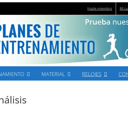
Hazte miembro
Mi c
NAMIENTO
MATERIAL
RELOJES
CO
álisis