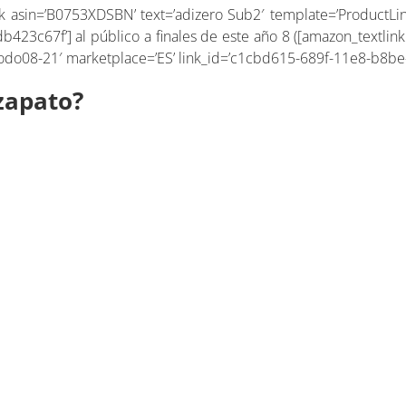
 asin=’B0753XDSBN’ text=’adizero Sub2′ template=’ProductLink
423c67f’] al público a finales de este año 8 ([amazon_textli
e=’todo08-21′ marketplace=’ES’ link_id=’c1cbd615-689f-11e8-b8b
zapato?