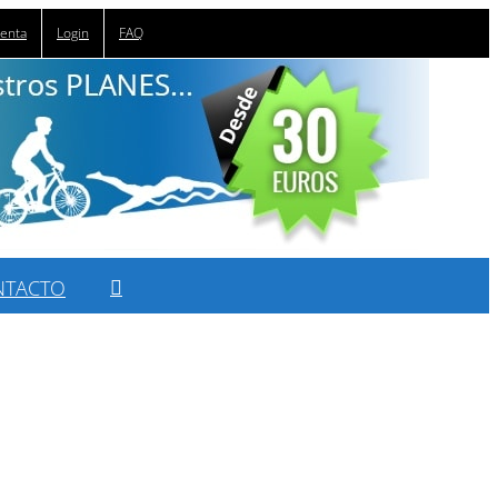
uenta
Login
FAQ
NTACTO