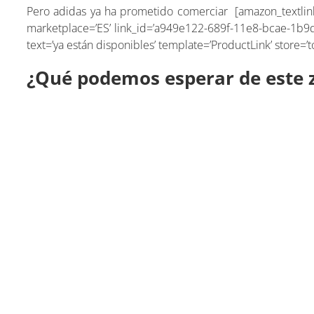
Pero adidas ya ha prometido comerciar [amazon_textlink
marketplace=’ES’ link_id=’a949e122-689f-11e8-bcae-1b9db
text=’ya están disponibles’ template=’ProductLink’ stor
¿Qué podemos esperar de este 