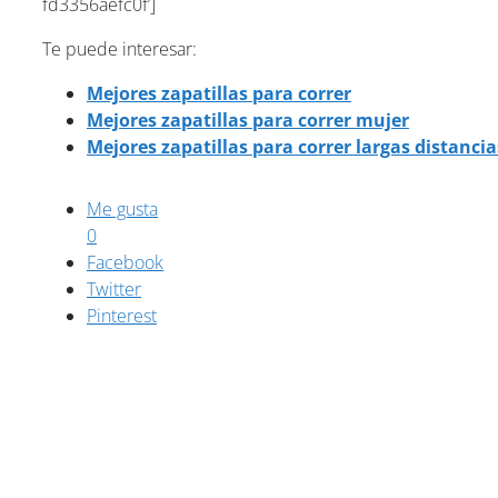
fd3356aefc0f’]
Te puede interesar:
Mejores zapatillas para correr
Mejores zapatillas para correr mujer
Mejores zapatillas para correr largas distancia
Me gusta
0
Facebook
Twitter
Pinterest