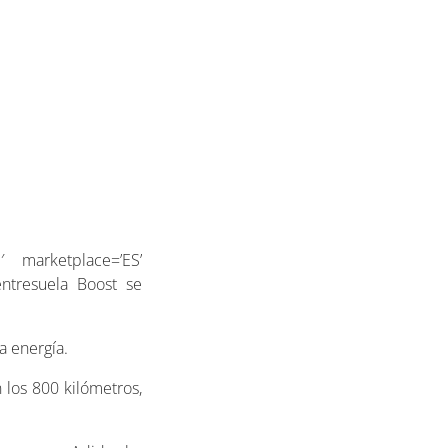
′ marketplace=’ES’
ntresuela Boost se
a energía.
 los 800 kilómetros,