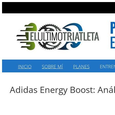
Saltar
al
contenido
INICIO
SOBRE MÍ
PLANES
ENTRE
Adidas Energy Boost: Anál