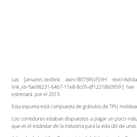
Las [amazon_textlink asin=’B073RGFSYH’ text=’Adida
link_id=’fae98231-64b7-11e8-8c05-df1221860959′] ha
estrenará por el 2013.
Esta espuma está compuesta de gránulos de TPU moldeados
Los corredores estaban dispuestos a pagar un poco más,
que es el estándar de la industria para la vida útil de unas 