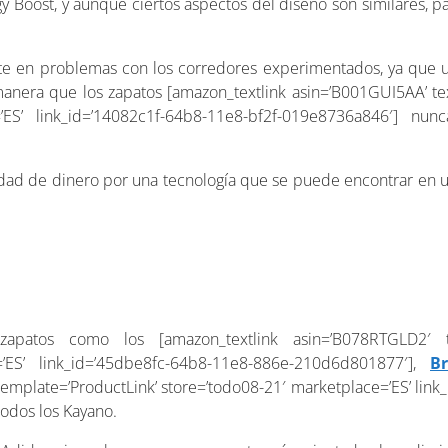
rgy Boost, y aunque ciertos aspectos del diseño son similares, 
e en problemas con los corredores experimentados, ya que ut
 manera que los zapatos [amazon_textlink asin=’B001GUI5AA’ te
=’ES’ link_id=’14082c1f-64b8-11e8-bf2f-019e8736a846′] nun
tidad de dinero por una tecnología que se puede encontrar en u
zapatos como los [amazon_textlink asin=’B078RTGLD2′ t
e=’ES’ link_id=’45dbe8fc-64b8-11e8-886e-210d6d801877′],
B
template=’ProductLink’ store=’todo08-21′ marketplace=’ES’ lin
odos los Kayano.