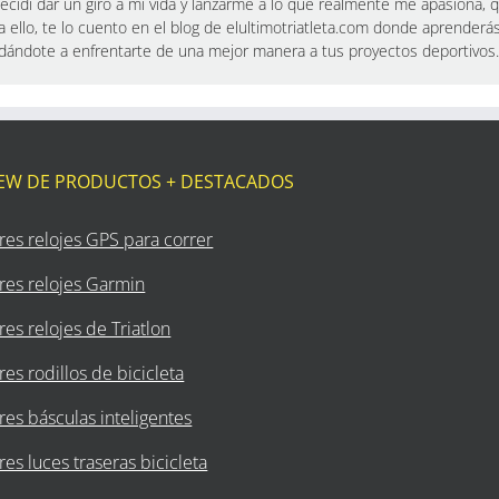
cidí dar un giro a mi vida y lanzarme a lo que realmente me apasiona, qu
a ello, te lo cuento en el blog de elultimotriatleta.com donde aprenderá
yudándote a enfrentarte de una mejor manera a tus proyectos deportivos.
IEW DE PRODUCTOS + DESTACADOS
res relojes GPS para correr
res relojes Garmin
es relojes de Triatlon
es rodillos de bicicleta
es básculas inteligentes
es luces traseras bicicleta