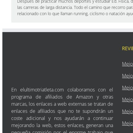
Después de practicar muchos deportes y estudiar Ed. Física, de
las carreras de larga distancia. Todo el camino que recorro par
relacionado con lo que llaman running, ciclismo o natación a
REV
Mejo
Mejo
Mejor
En elultimotriatleta.com colaboramos con el
programa de afiliados de Amazon y otras
Mejor
marcas, los enlaces a web externas se tratan de
enlaces de afiliados que no te supondrán un
Mejor
coste adicional y nos ayudarán a continuar
Mejor
mejorando la web, estos enlaces, generan una
pequeña comisión por el enorme trabajo que