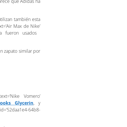
parece que Adidas ha
ilizan también esta
xt=’Air Max de Nike’
ca fueron usados ​​
n zapato similar por
ext=’Nike Vomero’
rooks Glycerin
, y
k_id=’52daa1e4-64b8-