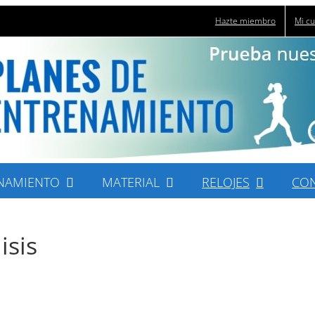
Hazte miembro
Mi c
NAMIENTO
MATERIAL
RELOJES
CO
isis