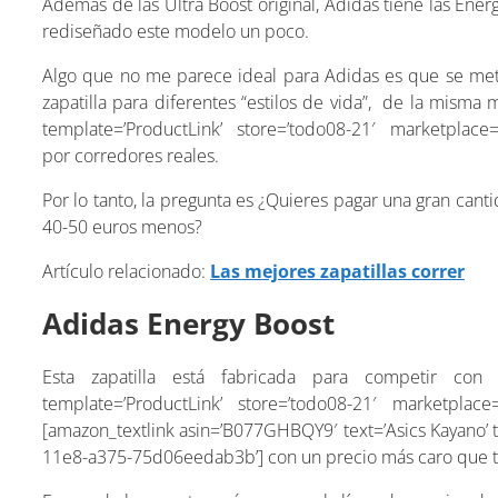
Además de las Ultra Boost original, Adidas tiene las Ene
rediseñado este modelo un poco.
Algo que no me parece ideal para Adidas es que se met
zapatilla para diferentes “estilos de vida”, de la misma
template=’ProductLink’ store=’todo08-21′ marketplace
por corredores reales.
Por lo tanto, la pregunta es ¿Quieres pagar una gran can
40-50 euros menos?
Artículo relacionado:
Las mejores zapatillas correr
Adidas Energy Boost
Esta zapatilla está fabricada para competir con 
template=’ProductLink’ store=’todo08-21′ marketplac
[amazon_textlink asin=’B077GHBQY9′ text=’Asics Kayano’ 
11e8-a375-75d06eedab3b’] con un precio más caro que t