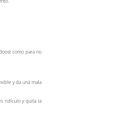
ento.
a Boost como para no
exible y da una mala
 ridículo y quita la