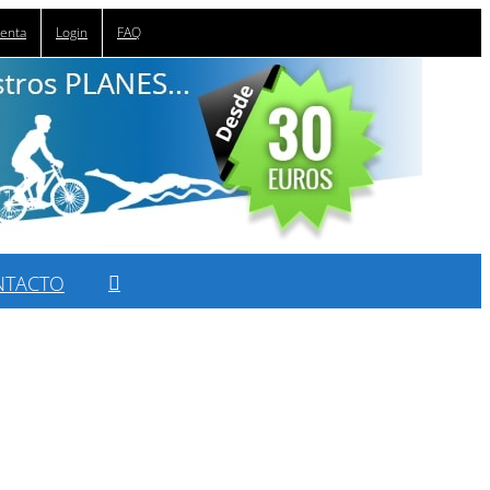
uenta
Login
FAQ
NTACTO