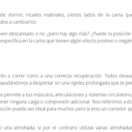
de dormir, rituales matinales, ciertos lados de la cama q
dos a cambiarlos.
 bien descansado o no ¿pero hay algo más? ¿Puede la posición
specífica en la cama que tienen algún efecto positivo o negat
tanto a correr como a una correcta recuperación. Todos des
ayudándonos a despertar sin una rigidez prolongada que te per
e permite a tus músculos, articulaciones y sistemas circulatori
 tener ninguna carga o compresión adicional. Nos referimos a d
ición puede ser ideal para muchos pero si eres un corredor q
lo una almohada, si por el contrario utilizas varias almohada