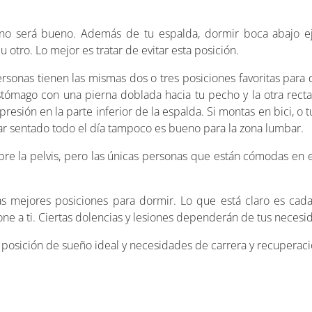
no será bueno. Además de tu espalda, dormir boca abajo e
u otro. Lo mejor es tratar de evitar esta posición.
ersonas tienen las mismas dos o tres posiciones favoritas para 
estómago con una pierna doblada hacia tu pecho y la otra recta
sión en la parte inferior de la espalda. Si montas en bici, o t
tar sentado todo el día tampoco es bueno para la zona lumbar.
obre la pelvis, pero las únicas personas que están cómodas en e
as mejores posiciones para dormir. Lo que está claro es ca
ne a ti. Ciertas dolencias y lesiones dependerán de tus necesi
u posición de sueño ideal y necesidades de carrera y recuperaci