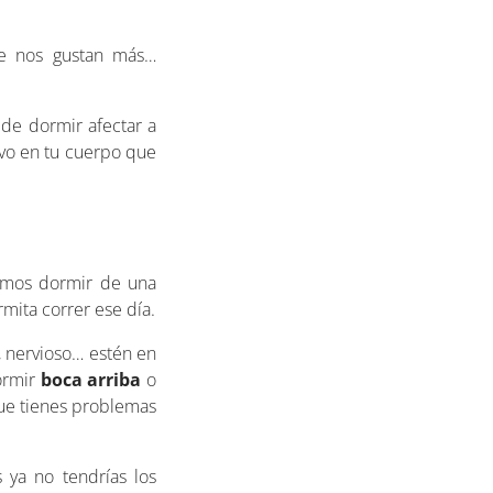
ue nos gustan más…
 de dormir afectar a
ivo en tu cuerpo que
eamos dormir de una
mita correr ese día.
o, nervioso… estén en
ormir
boca arriba
o
ue tienes problemas
s ya no tendrías los