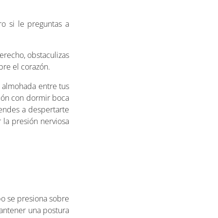
o si le preguntas a
erecho, obstaculizas
bre el corazón.
a almohada entre tus
ción con dormir boca
iendes a despertarte
 la presión nerviosa
po se presiona sobre
mantener una postura