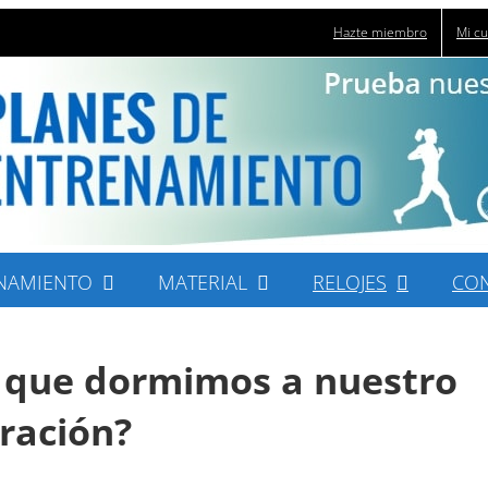
Hazte miembro
Mi c
NAMIENTO
MATERIAL
RELOJES
CO
la que dormimos a nuestro
ración?