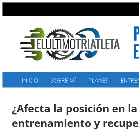
Saltar
al
contenido
INICIO
SOBRE MÍ
PLANES
ENTRE
¿Afecta la posición en 
entrenamiento y recupe