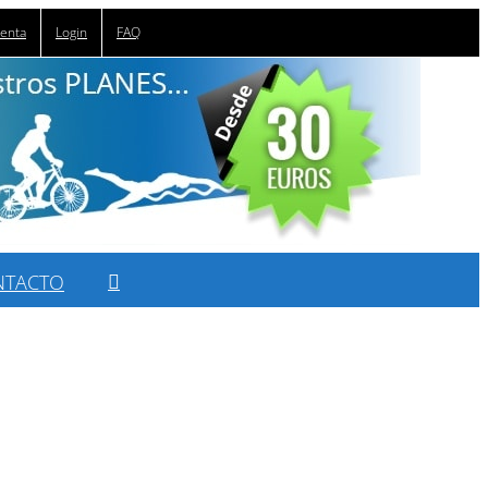
uenta
Login
FAQ
NTACTO