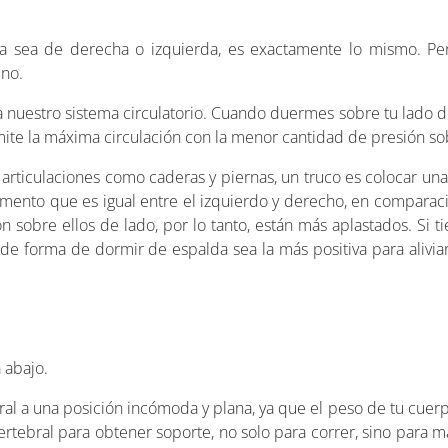
a sea de derecha o izquierda, es exactamente lo mismo. Per
 no.
a nuestro sistema circulatorio. Cuando duermes sobre tu lado d
mite la máxima circulación con la menor cantidad de presión so
 articulaciones como caderas y piernas, un truco es colocar un
lemento que es igual entre el izquierdo y derecho, en compara
n sobre ellos de lado, por lo tanto, están más aplastados. Si t
e forma de dormir de espalda sea la más positiva para aliviar
 abajo.
bral a una posición incómoda y plana, ya que el peso de tu cuer
rtebral para obtener soporte, no solo para correr, sino para 