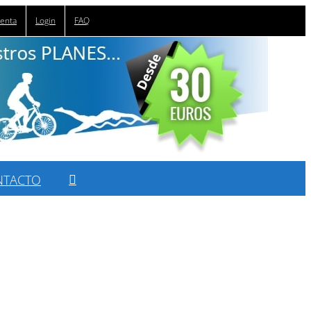
uenta
Login
FAQ
NTACTO