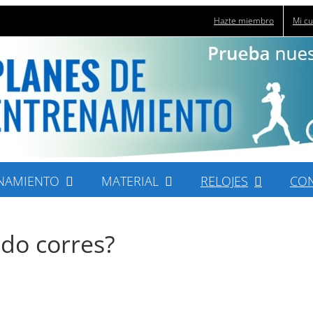
Hazte miembro
Mi c
NAMIENTO
MATERIAL
RELOJES
CO
ndo corres?