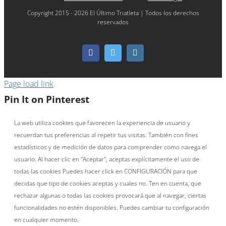
Copyright 2015 - 2026 El Último Triatleta | Todos los derechos
reservados
Facebook
Twitter
Instagram
Page load link
Pin It on Pinterest
La web utiliza cookies que favorecen la experiencia de usuario y
recuerdan tus preferencias al repetir tus visitas. También con fines
estadísticos y de medición de datos para comprender como navega el
usuario. Al hacer clic en "Aceptar", aceptas explícitamente el uso de
todas las cookies Puedes hacer click en CONFIGURACIÓN para que
decidas que tipo de cookies aceptas y cuales no. Ten en cuenta, que
rechazar algunas o todas las cookies provocará que al navegar, ciertas
funcionalidades no estén disponibles. Puedes cambiar tu configuración
en cualquier momento.