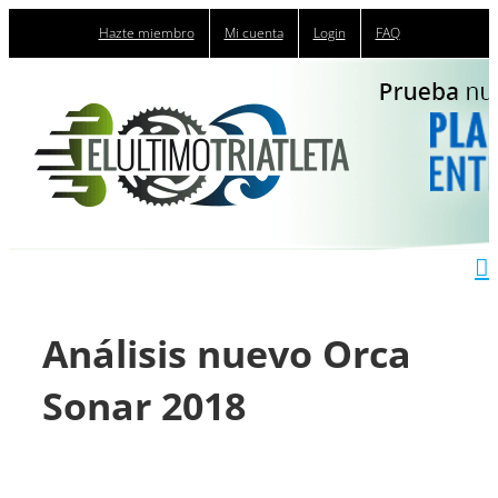
Saltar
Hazte miembro
Mi cuenta
Login
FAQ
al
contenido
Análisis nuevo Orca
Sonar 2018