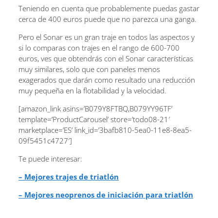
Teniendo en cuenta que probablemente puedas gastar
cerca de 400 euros puede que no parezca una ganga.
Pero el Sonar es un gran traje en todos las aspectos y
si lo comparas con trajes en el rango de 600-700
euros, ves que obtendrás con el Sonar características
muy similares, solo que con paneles menos
exagerados que darán como resultado una reducción
muy pequeña en la flotabilidad y la velocidad.
[amazon_link asins=’B079Y8FTBQ,B079YY96TF’
template=’ProductCarousel’ store=’todo08-21′
marketplace=’ES’ link_id=’3bafb810-5ea0-11e8-8ea5-
09f5451c4727′]
Te puede interesar:
– Mejores trajes de triatlón
– Mejores neoprenos de iniciación para triatlón