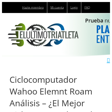
Saltar
Hazte miembro
Mi cuenta
Login
FAQ
al
contenido
Ciclocomputador
Wahoo Elemnt Roam
Análisis – ¿El Mejor