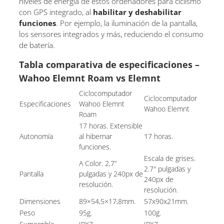
niveles de energía de estos ordenadores para ciclismo
con GPS integrado, al
habilitar y deshabilitar
funciones
. Por ejemplo, la iluminación de la pantalla,
los sensores integrados y más, reduciendo el consumo
de batería.
Tabla comparativa de especificaciones –
Wahoo Elemnt Roam vs Elemnt
Ciclocomputador
Ciclocomputador
Especificaciones
Wahoo Elemnt
Wahoo Elemnt
Roam
17 horas. Extensible
Autonomía
al hibernar
17 horas.
funciones.
Escala de grises.
A Color. 2,7”
2.7″ pulgadas y
Pantalla
pulgadas y 240px de
240px de
resolución.
resolución.
Dimensiones
89×54,5×17,8mm.
57x90x21mm.
Peso
95g.
100g.