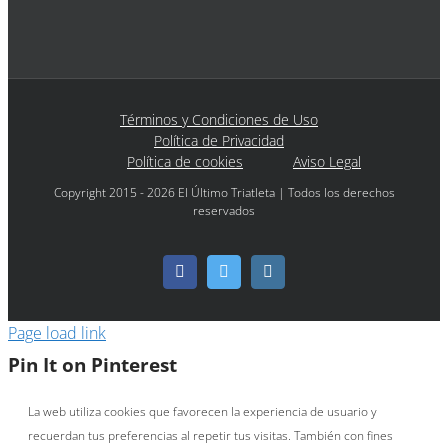
Términos y Condiciones de Uso
Política de Privacidad
Política de cookies
Aviso Legal
Copyright 2015 - 2026 El Último Triatleta | Todos los derechos
reservados
Facebook
Twitter
Instagram
Page load link
Pin It on Pinterest
La web utiliza cookies que favorecen la experiencia de usuario y
recuerdan tus preferencias al repetir tus visitas. También con fines