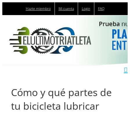
Saltar
Hazte miembro
Mi cuenta
Login
FAQ
al
contenido
Cómo y qué partes de
tu bicicleta lubricar