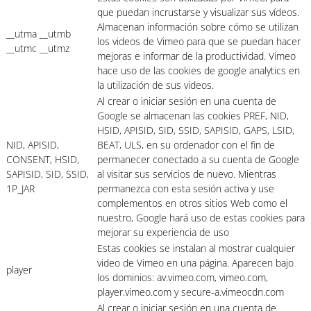
que puedan incrustarse y visualizar sus vídeos.
Almacenan información sobre cómo se utilizan
__utma __utmb
los videos de Vimeo para que se puedan hacer
__utmc __utmz
mejoras e informar de la productividad. Vimeo
hace uso de las cookies de google analytics en
la utilización de sus videos.
Al crear o iniciar sesión en una cuenta de
Google se almacenan las cookies PREF, NID,
HSID, APISID, SID, SSID, SAPISID, GAPS, LSID,
NID, APISID,
BEAT, ULS, en su ordenador con el fin de
CONSENT, HSID,
permanecer conectado a su cuenta de Google
SAPISID, SID, SSID,
al visitar sus servicios de nuevo. Mientras
1P_JAR
permanezca con esta sesión activa y use
complementos en otros sitios Web como el
nuestro, Google hará uso de estas cookies para
mejorar su experiencia de uso
Estas cookies se instalan al mostrar cualquier
video de Vimeo en una página. Aparecen bajo
player
los dominios: av.vimeo.com, vimeo.com,
player.vimeo.com y secure-a.vimeocdn.com
Al crear o iniciar sesión en una cuenta de