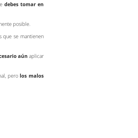
ue
debes tomar en
mente posible.
es que se mantienen
cesario aún
aplicar
mal, pero
los malos