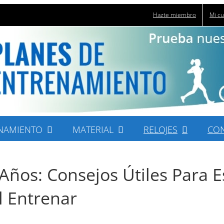
Hazte miembro
Mi c
NAMIENTO
MATERIAL
RELOJES
CO
Años: Consejos Útiles Para E
l Entrenar