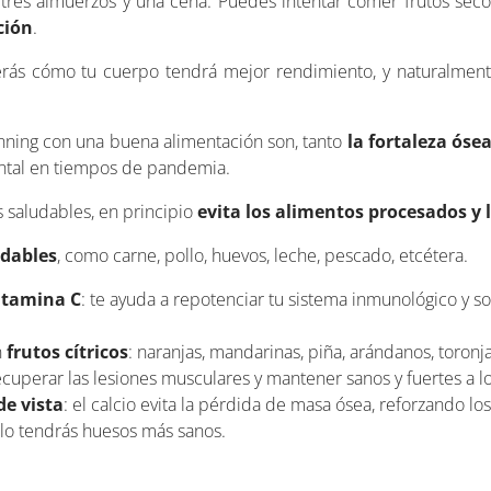
tres almuerzos y una cena. Puedes intentar comer frutos seco
ción
.
verás cómo tu cuerpo tendrá mejor rendimiento, y naturalment
ning con una buena alimentación son, tanto
la fortaleza óse
ental en tiempos de pandemia.
 saludables, en principio
evita los alimentos procesados y 
udables
, como carne, pollo, huevos, leche, pescado, etcétera.
itamina C
: te ayuda a repotenciar tu sistema inmunológico y so
n
frutos cítricos
: naranjas, mandarinas, piña, arándanos, toronja
recuperar las lesiones musculares y mantener sanos y fuertes a l
de vista
: el calcio evita la pérdida de masa ósea, reforzando lo
llo tendrás huesos más sanos.