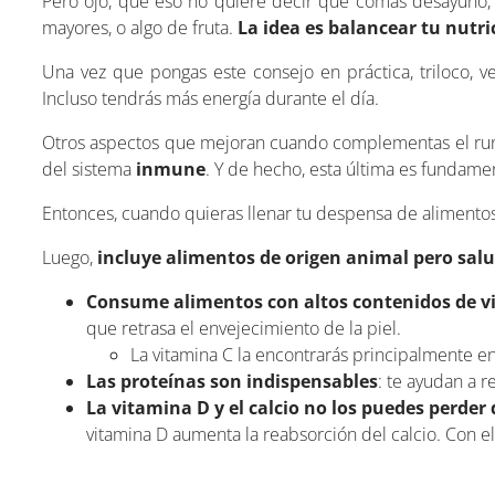
Pero ojo, que eso no quiere decir que comas desayuno, 
mayores, o algo de fruta.
La
idea es balancear tu nutri
Una vez que pongas este consejo en práctica, triloco, 
Incluso tendrás más energía durante el día.
Otros aspectos que mejoran cuando complementas el run
del sistema
inmune
. Y de hecho, esta última es fundam
Entonces, cuando quieras llenar tu despensa de alimentos
Luego,
incluye alimentos de origen animal pero sal
Consume alimentos con altos contenidos de v
que retrasa el envejecimiento de la piel.
La vitamina C la encontrarás principalmente e
Las proteínas son indispensables
: te ayudan a 
La vitamina D y el calcio no los puedes perder 
vitamina D aumenta la reabsorción del calcio. Con e