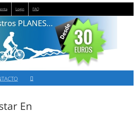
uenta
Login
FAQ
NTACTO
star En