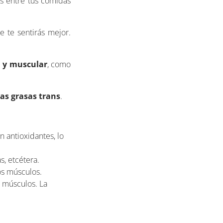
s entre tus comidas
e te sentirás mejor.
a y muscular
, como
las grasas trans
.
n antioxidantes, lo
s, etcétera.
os músculos.
s músculos. La