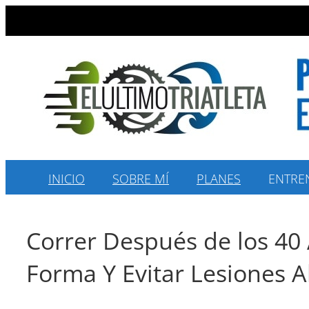
Saltar
al
contenido
INICIO
SOBRE MÍ
PLANES
ENTRE
Correr Después de los 40 
Forma Y Evitar Lesiones A