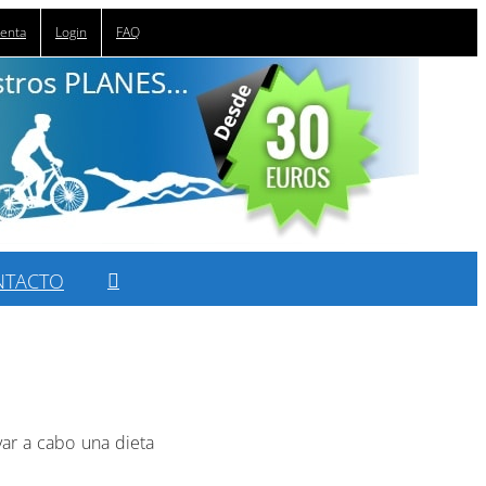
uenta
Login
FAQ
NTACTO
var a cabo una dieta