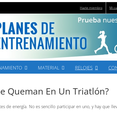
Hazte miembro
Mi c
NAMIENTO
MATERIAL
RELOJES
CO
Se Queman En Un Triatlón?
 de energía. No es sencillo participar en uno, y hay que lle