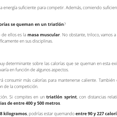
 la energía suficiente para competir. Además, comiendo suficien
orías se queman en un triatlón
?
 de ellos es la
masa muscular
. No obstante, triloco, vamos 
ficamente en sus disciplinas.
r muy determinante sobre las calorías que se queman en esta exi
varía en función de algunos aspectos.
itará consumir más calorías para mantenerse caliente. Tambié
ón de la competición.
nción. Si compites en un
triatlón sprint
, con distancias rela
ias de entre 400 y 500 metros
.
8 kilogramos
, podrías estar quemando
entre 90 y 227 calor