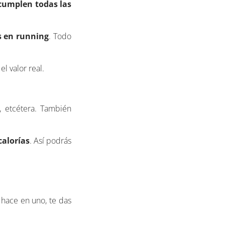
cumplen todas las
s en running
. Todo
l valor real.
, etcétera. También
calorías
. Así podrás
e hace en uno, te das