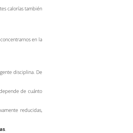
tes calorías también
a concentrarnos en la
gente disciplina. De
n depende de cuánto
tivamente reducidas,
ías
.