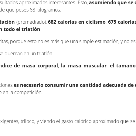
sultados aproximados interesantes. Esto,
asumiendo que se 
 de que peses 68 kilogramos.
tación
(promediado),
682 calorías en ciclismo
,
675 caloría
n todo el triatlón
.
tas, porque esto no es más que una simple estimación, y no es e
se queman en un triatlón.
ndice de masa corporal
,
la masa muscular
,
el tamaño
atlones
es necesario consumir una cantidad adecuada de 
o en la competición.
exigentes, triloco, y viendo el gasto calórico aproximado que s