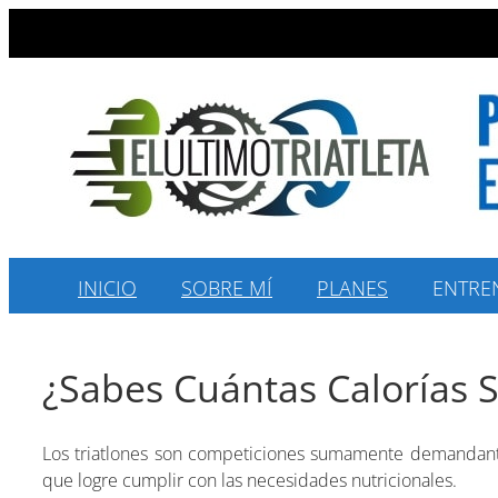
Saltar
al
contenido
INICIO
SOBRE MÍ
PLANES
ENTRE
¿Sabes Cuántas Calorías 
Los triatlones son competiciones sumamente demandantes
que logre cumplir con las necesidades nutricionales.