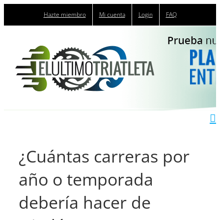
Saltar
Hazte miembro
Mi cuenta
Login
FAQ
al
contenido
¿Cuántas carreras por
año o temporada
debería hacer de