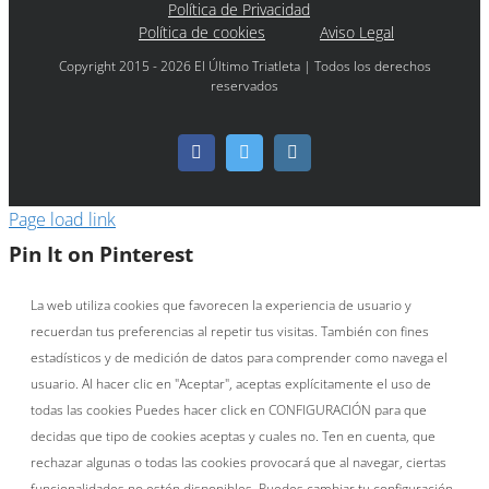
Política de Privacidad
Política de cookies
Aviso Legal
Copyright 2015 - 2026 El Último Triatleta | Todos los derechos
reservados
Facebook
Twitter
Instagram
Page load link
Pin It on Pinterest
La web utiliza cookies que favorecen la experiencia de usuario y
recuerdan tus preferencias al repetir tus visitas. También con fines
estadísticos y de medición de datos para comprender como navega el
usuario. Al hacer clic en "Aceptar", aceptas explícitamente el uso de
todas las cookies Puedes hacer click en CONFIGURACIÓN para que
decidas que tipo de cookies aceptas y cuales no. Ten en cuenta, que
rechazar algunas o todas las cookies provocará que al navegar, ciertas
funcionalidades no estén disponibles. Puedes cambiar tu configuración