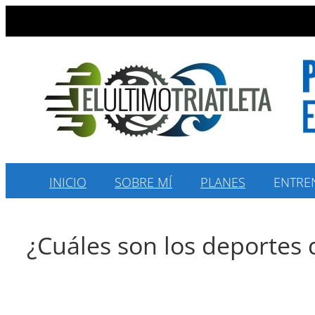
Saltar
al
contenido
INICIO
SOBRE MÍ
PLANES
ENTRE
¿Cuáles son los deportes