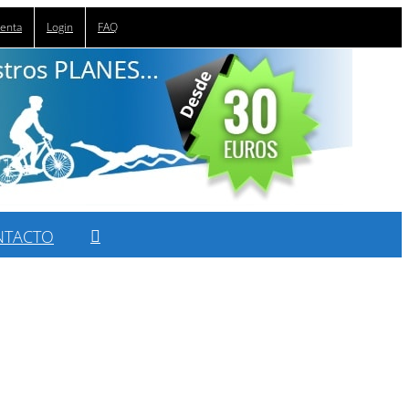
uenta
Login
FAQ
NTACTO