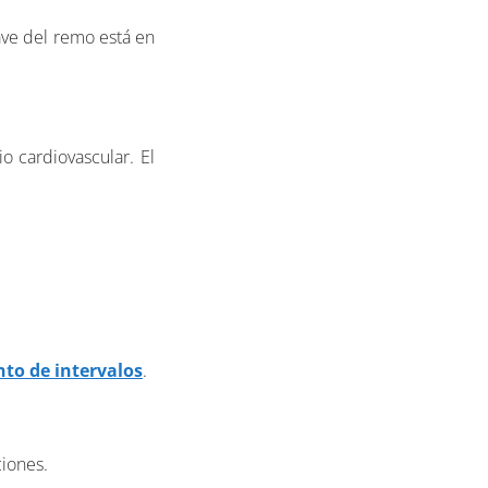
lave del remo está en
o cardiovascular. El
to de intervalos
.
ciones.