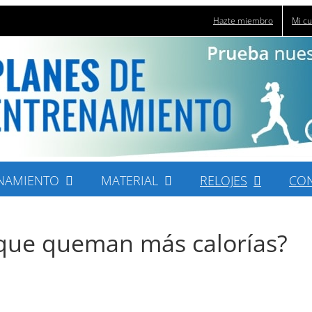
Hazte miembro
Mi c
NAMIENTO
MATERIAL
RELOJES
CO
 que queman más calorías?