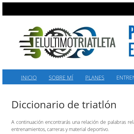
Saltar
al
contenido
INICIO
SOBRE MÍ
PLANES
ENTRE
Diccionario de triatlón
A continuación encontrarás una relación de palabras rel
entrenamientos, carreras y material deportivo.