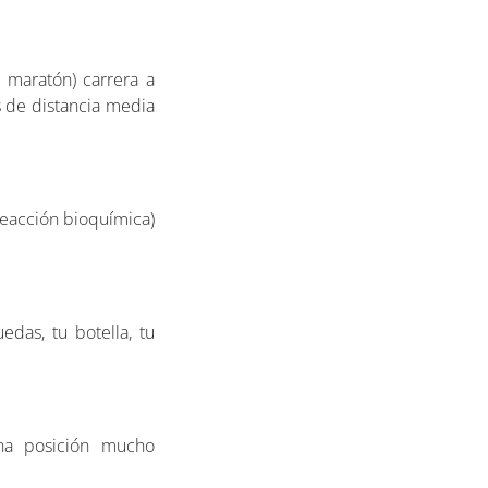
 maratón) carrera a
s de distancia media
reacción bioquímica)
edas, tu botella, tu
una posición mucho