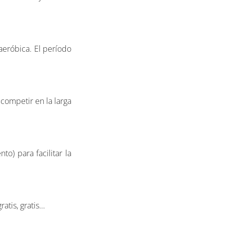
aeróbica. El período
 competir en la larga
o) para facilitar la
atis, gratis…