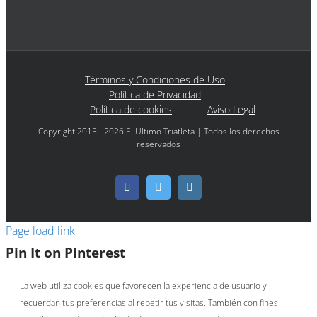
Términos y Condiciones de Uso
Política de Privacidad
Política de cookies
Aviso Legal
Copyright 2015 - 2026 El Último Triatleta | Todos los derechos
reservados
Facebook
Twitter
Instagram
Page load link
Pin It on Pinterest
La web utiliza cookies que favorecen la experiencia de usuario y
recuerdan tus preferencias al repetir tus visitas. También con fines