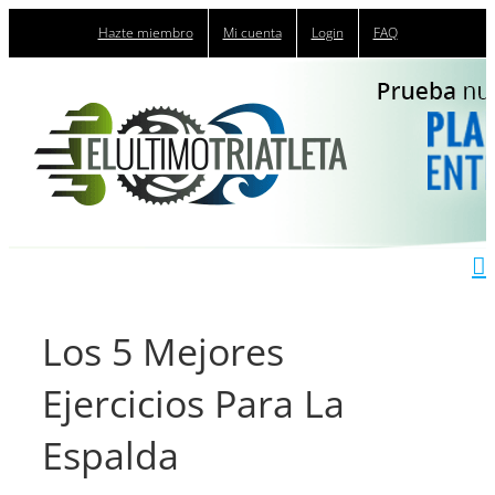
Saltar
Hazte miembro
Mi cuenta
Login
FAQ
al
contenido
Los 5 Mejores
Ejercicios Para La
Espalda