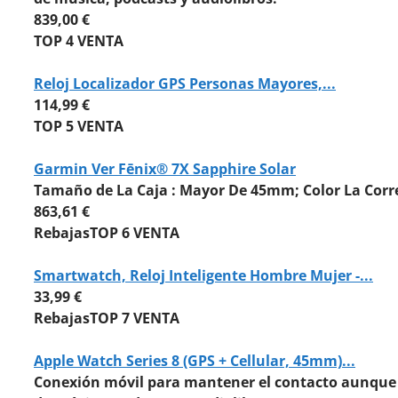
839,00 €
TOP 4 VENTA
Reloj Localizador GPS Personas Mayores,...
114,99 €
TOP 5 VENTA
Garmin Ver Fēnix® 7X Sapphire Solar
Tamaño de La Caja : Mayor De 45mm; Color La Correa
863,61 €
Rebajas
TOP 6 VENTA
Smartwatch, Reloj Inteligente Hombre Mujer -...
33,99 €
Rebajas
TOP 7 VENTA
Apple Watch Series 8 (GPS + Cellular, 45mm)...
Conexión móvil para mantener el contacto aunque n