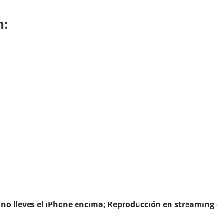
n:
o lleves el iPhone encima; Reproducción en streaming 