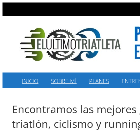
Saltar
al
contenido
INICIO
SOBRE MÍ
PLANES
ENTRE
Encontramos las mejores 
triatlón, ciclismo y running