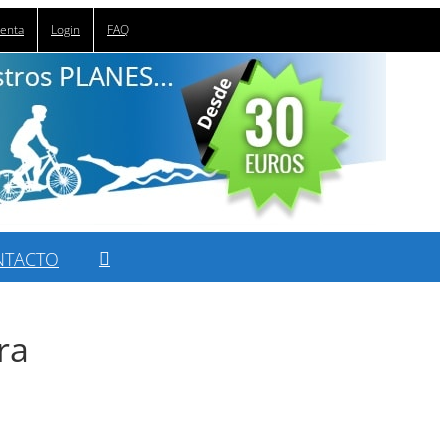
uenta
Login
FAQ
NTACTO
ra