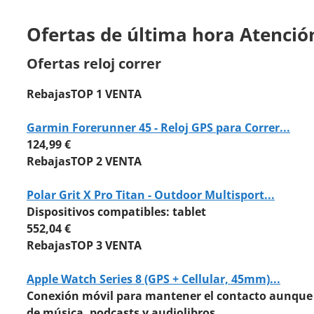
Ofertas de última hora Atenció
Ofertas reloj correr
Rebajas
TOP 1 VENTA
Garmin Forerunner 45 - Reloj GPS para Correr...
124,99 €
Rebajas
TOP 2 VENTA
Polar Grit X Pro Titan - Outdoor Multisport...
Dispositivos compatibles: tablet
552,04 €
Rebajas
TOP 3 VENTA
Apple Watch Series 8 (GPS + Cellular, 45mm)...
Conexión móvil para mantener el contacto aunque n
de música, podcasts y audiolibros.