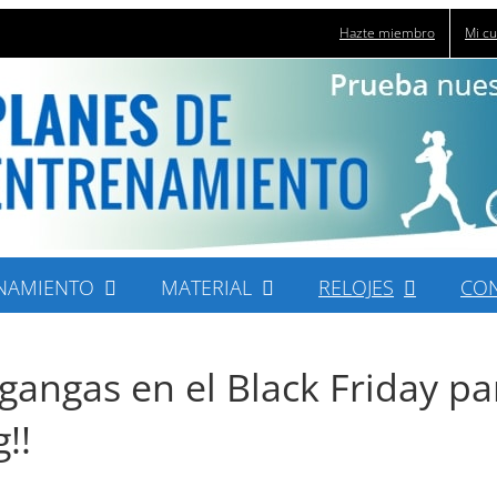
Hazte miembro
Mi c
NAMIENTO
MATERIAL
RELOJES
CO
gangas en el Black Friday pa
!!