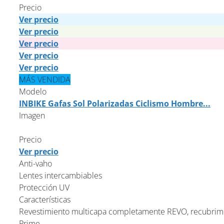
Precio
Ver precio
Ver precio
Ver precio
Ver precio
Ver precio
MÁS VENDIDA
Modelo
INBIKE Gafas Sol Polarizadas Ciclismo Hombre...
Imagen
Precio
Ver precio
Anti-vaho
Lentes intercambiables
Protección UV
Características
Revestimiento multicapa completamente REVO, recubrimien
Prime