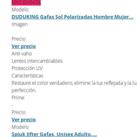
MÁS BARATA
Modelo
DUDUKING Gafas Sol Polarizadas Hombre Mujer...
Imagen
Precio
Ver precio
Anti-vaho
Lentes intercambiables
Protección UV
Características
Restaure el color verdadero, elimine la luz reflejada y la l
perfección.
Prime
-
Precio
Ver precio
Modelo
Spiuk Jifter Gafas, Unisex Adulto,...