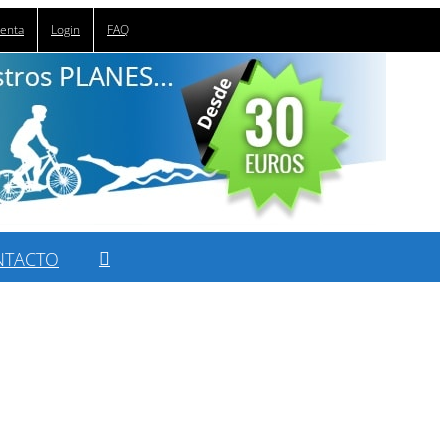
uenta
Login
FAQ
NTACTO