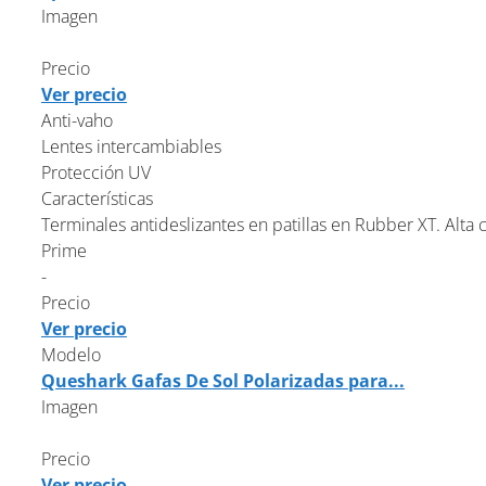
Imagen
Precio
Ver precio
Anti-vaho
Lentes intercambiables
Protección UV
Características
Terminales antideslizantes en patillas en Rubber XT. Alta c
Prime
-
Precio
Ver precio
Modelo
Queshark Gafas De Sol Polarizadas para...
Imagen
Precio
Ver precio