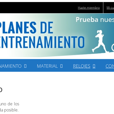
Hazte miembro
Mi c
NAMIENTO
MATERIAL
RELOJES
CO
o
no de los
a posible.