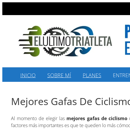
Saltar
al
contenido
INICIO
SOBRE MÍ
PLANES
ENTRE
Mejores Gafas De Ciclism
Al momento de elegir las
mejores gafas de ciclismo
u
factores más importantes es que te queden lo más cómod