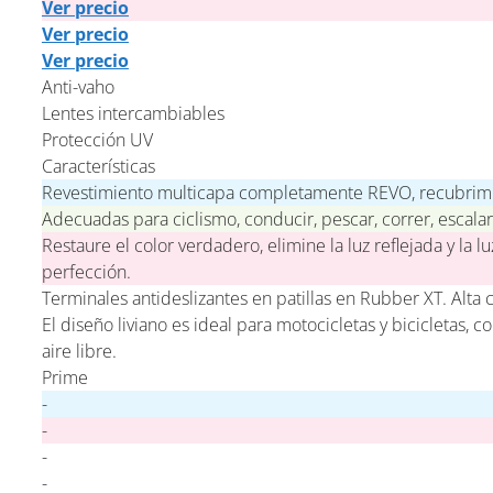
Ver precio
Ver precio
Ver precio
Anti-vaho
Lentes intercambiables
Protección UV
Características
Revestimiento multicapa completamente REVO, recubrimien
Adecuadas para ciclismo, conducir, pescar, correr, escalar, 
Restaure el color verdadero, elimine la luz reflejada y la l
perfección.
Terminales antideslizantes en patillas en Rubber XT. Alta c
El diseño liviano es ideal para motocicletas y bicicletas, co
aire libre.
Prime
-
-
-
-