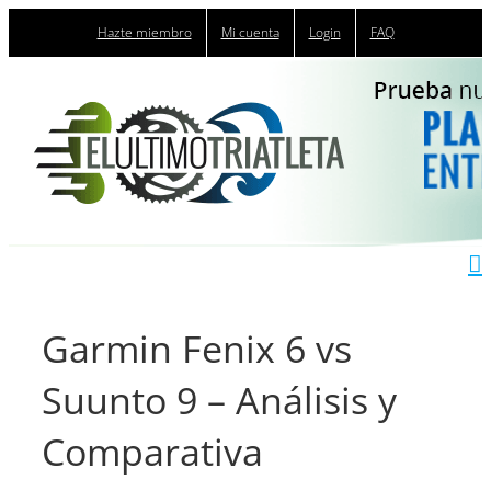
Saltar
Hazte miembro
Mi cuenta
Login
FAQ
al
contenido
Garmin Fenix 6 vs
Suunto 9 – Análisis y
Comparativa