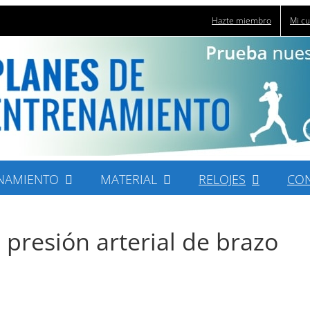
Hazte miembro
Mi c
NAMIENTO
MATERIAL
RELOJES
CO
presión arterial de brazo