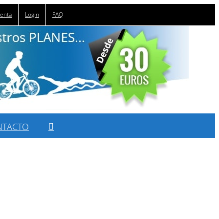
uenta
Login
FAQ
NTACTO