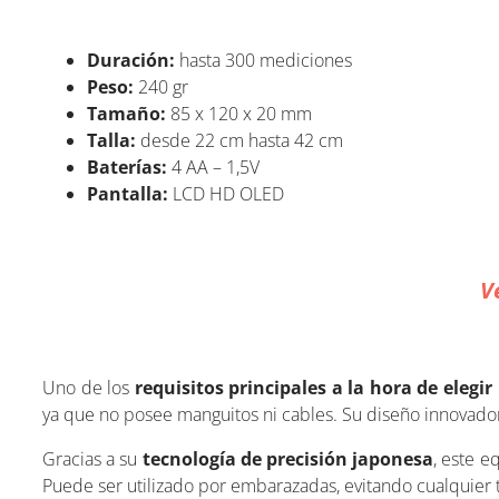
Duración:
hasta 300 mediciones
Peso:
240 gr
Tamaño:
85 x 120 x 20 mm
Talla:
desde 22 cm hasta 42 cm
Baterías:
4 AA – 1,5V
Pantalla:
LCD HD OLED
V
Uno de los
requisitos principales a la hora de elegi
ya que no posee manguitos ni cables. Su diseño innovador
Gracias a su
tecnología de precisión japonesa
, este e
Puede ser utilizado por embarazadas, evitando cualquier t