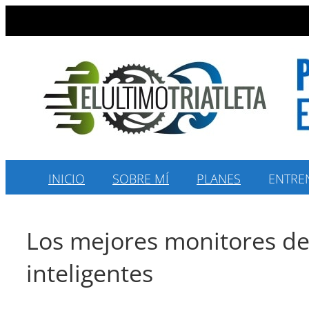
Saltar
al
contenido
INICIO
SOBRE MÍ
PLANES
ENTRE
Los mejores monitores de 
inteligentes