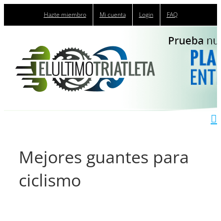
Saltar
Hazte miembro
Mi cuenta
Login
FAQ
al
contenido
Mejores guantes para
ciclismo