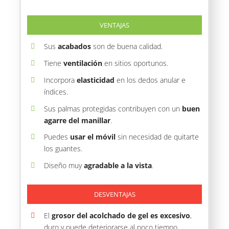
VENTAJAS
Sus
acabados
son de buena calidad.
Tiene
ventilación
en sitios oportunos.
Incorpora
elasticidad
en los dedos anular e
índices.
Sus palmas protegidas contribuyen con un
buen
agarre del manillar
.
Puedes
usar el móvil
sin necesidad de quitarte
los guantes.
Diseño muy
agradable a la vista
.
DESVENTAJAS
El
grosor del acolchado de gel es excesivo
,
duro y puede deteriorarse al poco tiempo.