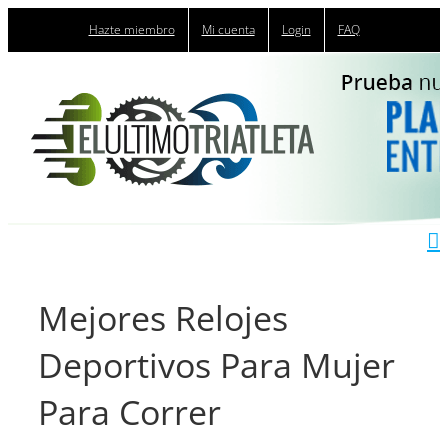
Saltar
Hazte miembro
Mi cuenta
Login
FAQ
al
contenido
Mejores Relojes
Deportivos Para Mujer
Para Correr