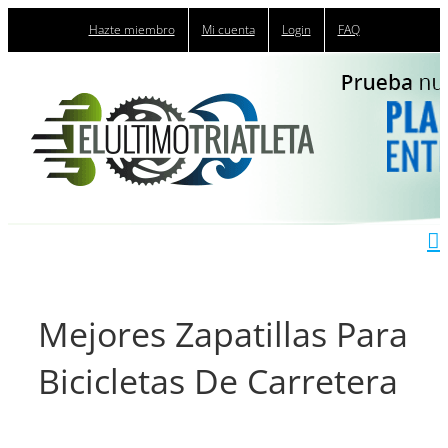
Saltar
Hazte miembro
Mi cuenta
Login
FAQ
al
contenido
Mejores Zapatillas Para
Bicicletas De Carretera