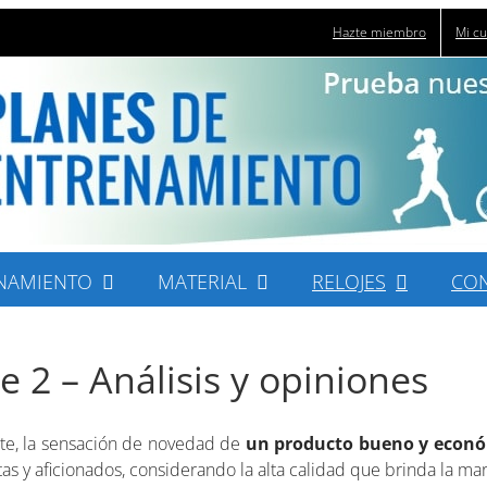
Hazte miembro
Mi c
NAMIENTO
MATERIAL
RELOJES
CO
e 2 – Análisis y opiniones
este, la sensación de novedad de
un producto bueno y econ
as y aficionados, considerando la alta calidad que brinda la mar