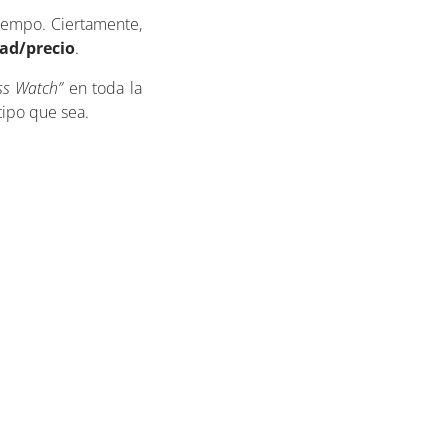
tiempo. Ciertamente,
dad/precio
.
ss Watch”
en toda la
tipo que sea.