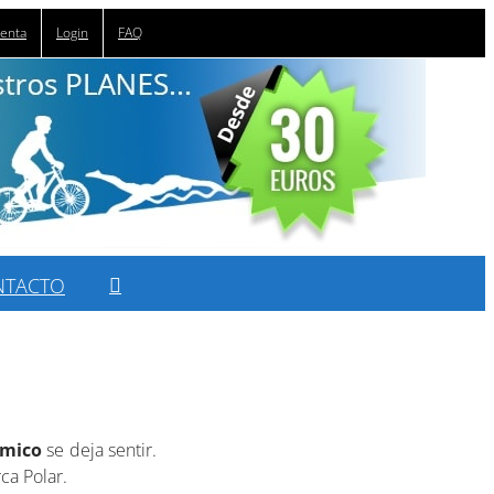
uenta
Login
FAQ
NTACTO
ómico
se deja sentir.
ca Polar.