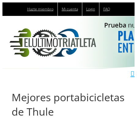
Saltar
Hazte miembro
Mi cuenta
Login
FAQ
al
contenido
Mejores portabicicletas
de Thule