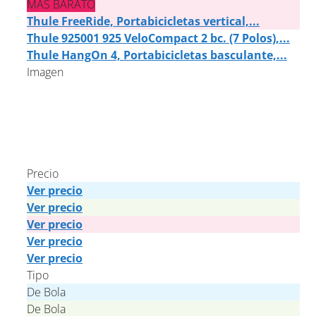
MÁS BARATO
Thule FreeRide, Portabicicletas vertical,...
Thule 925001 925 VeloCompact 2 bc. (7 Polos),...
Thule HangOn 4, Portabicicletas basculante,...
Imagen
Precio
Ver precio
Ver precio
Ver precio
Ver precio
Ver precio
Tipo
De Bola
De Bola