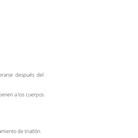
erarse después del
tienen a los cuerpos
amiento de triatlón.