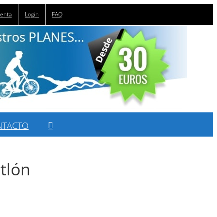
uenta
Login
FAQ
NTACTO
tlón