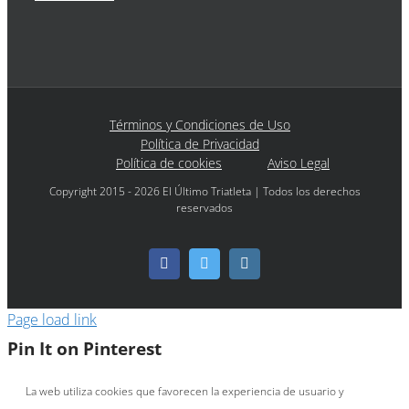
Términos y Condiciones de Uso
Política de Privacidad
Política de cookies
Aviso Legal
Copyright 2015 - 2026 El Último Triatleta | Todos los derechos
reservados
Facebook
Twitter
Instagram
Page load link
Pin It on Pinterest
La web utiliza cookies que favorecen la experiencia de usuario y