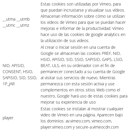
Estas cookies son utilizadas por Vimeo, para
que puedan incrustarse y visualizar sus vídeos.
Almacenan información sobre cómo se utilizan
__utma __utmb
los videos de Vimeo para que se puedan hacer
__utmc __utmz
mejoras e informar de la productividad. Vimeo
hace uso de las cookies de google analytics en
la utilización de sus videos.
Al crear o iniciar sesión en una cuenta de
Google se almacenan las cookies PREF, NID,
HSID, APISID, SID, SSID, SAPISID, GAPS, LSID,
NID, APISID,
BEAT, ULS, en su ordenador con el fin de
CONSENT, HSID,
permanecer conectado a su cuenta de Google
SAPISID, SID, SSID,
al visitar sus servicios de nuevo. Mientras
1P_JAR
permanezca con esta sesión activa y use
complementos en otros sitios Web como el
nuestro, Google hará uso de estas cookies para
mejorar su experiencia de uso
Estas cookies se instalan al mostrar cualquier
video de Vimeo en una página. Aparecen bajo
player
los dominios: av.vimeo.com, vimeo.com,
player.vimeo.com y secure-a.vimeocdn.com