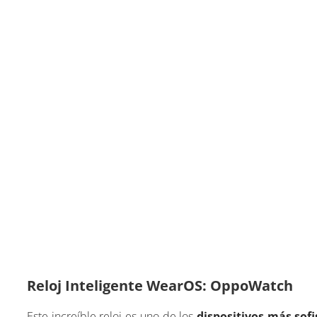
Reloj Inteligente WearOS: OppoWatch
Este increíble reloj es uno de los
dispositivos más sof