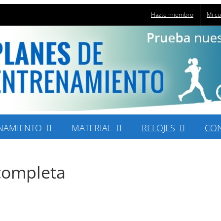
Hazte miembro
Mi c
NAMIENTO
MATERIAL
RELOJES
CO
completa