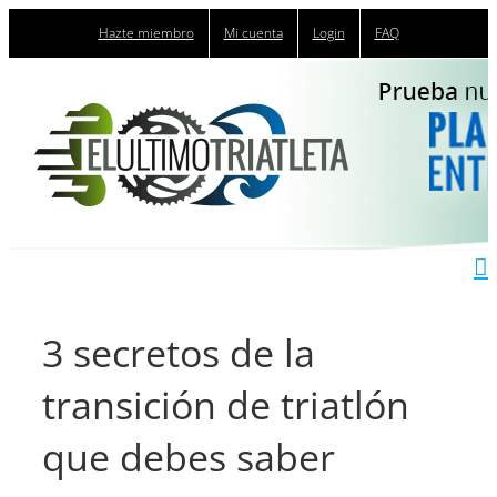
Saltar
Hazte miembro
Mi cuenta
Login
FAQ
al
contenido
3 secretos de la
transición de triatlón
que debes saber