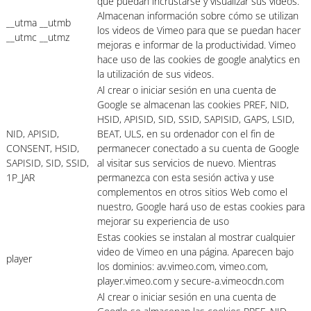
que puedan incrustarse y visualizar sus vídeos.
Almacenan información sobre cómo se utilizan
__utma __utmb
los videos de Vimeo para que se puedan hacer
__utmc __utmz
mejoras e informar de la productividad. Vimeo
hace uso de las cookies de google analytics en
la utilización de sus videos.
Al crear o iniciar sesión en una cuenta de
Google se almacenan las cookies PREF, NID,
HSID, APISID, SID, SSID, SAPISID, GAPS, LSID,
NID, APISID,
BEAT, ULS, en su ordenador con el fin de
CONSENT, HSID,
permanecer conectado a su cuenta de Google
SAPISID, SID, SSID,
al visitar sus servicios de nuevo. Mientras
1P_JAR
permanezca con esta sesión activa y use
complementos en otros sitios Web como el
nuestro, Google hará uso de estas cookies para
mejorar su experiencia de uso
Estas cookies se instalan al mostrar cualquier
video de Vimeo en una página. Aparecen bajo
player
los dominios: av.vimeo.com, vimeo.com,
player.vimeo.com y secure-a.vimeocdn.com
Al crear o iniciar sesión en una cuenta de