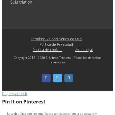
Guia triatlón
Términos y Condiciones de Uso
Política de Privacidad
Política de cookies
Aviso Legal
Copyright 2015 - 2026 El Último Triatleta | Todos los derechos
reservados
Facebook
Twitter
Instagram
Page load link
Pin It on Pinterest
La web utiliza cookies que favorecen la experiencia de usuario y