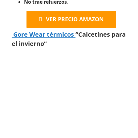
No trae refuerzos
.
VER PRECIO AMAZON
Gore Wear térmicos
“Calcetines para
el invierno”