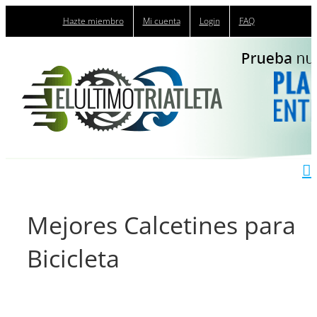
Saltar
Hazte miembro
Mi cuenta
Login
FAQ
al
contenido
Mejores Calcetines para
Bicicleta