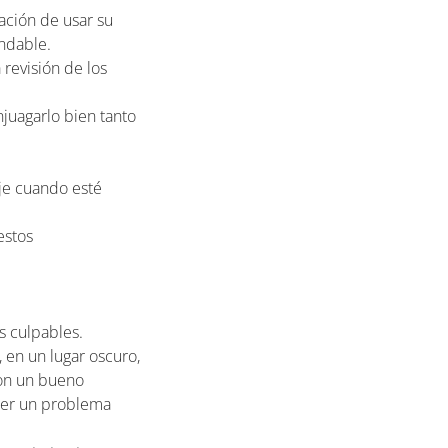
tación de usar su
endable.
 revisión de los
njuagarlo bien tanto
aje cuando esté
estos
s culpables.
 en un lugar oscuro,
con un bueno
cer un problema