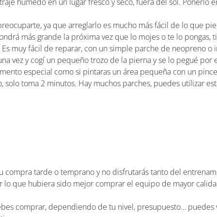
aje húmedo en un lugar fresco y seco, fuera del sol. Ponerlo en
preocuparte, ya que arreglarlo es mucho más fácil de lo que pie
pondrá más grande la próxima vez que lo mojes o te lo pongas, 
. Es muy fácil de reparar, con un simple parche de neopreno o
una vez y cogí un pequeño trozo de la pierna y se lo pegué por e
gamento especial como si pintaras un área pequeña con un pince
o, solo toma 2 minutos. Hay muchos parches, puedes utilizar est
tu compra tarde o temprano y no disfrutarás tanto del entrenami
 lo que hubiera sido mejor comprar el equipo de mayor calida
 debes comprar, dependiendo de tu nivel, presupuesto… puedes