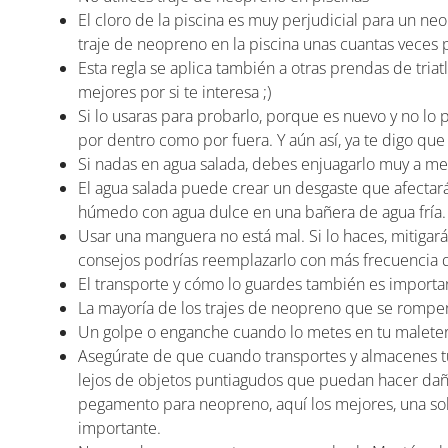
El cloro de la piscina es muy perjudicial para un ne
traje de neopreno en la piscina unas cuantas veces 
Esta regla se aplica también a otras prendas de tria
mejores por si te interesa ;)
Si lo usaras para probarlo, porque es nuevo y no lo
por dentro como por fuera. Y aún así, ya te digo qu
Si nadas en agua salada, debes enjuagarlo muy a m
El agua salada puede crear un desgaste que afectará l
húmedo con agua dulce en una bañera de agua fría.
Usar una manguera no está mal. Si lo haces, mitigarás
consejos podrías reemplazarlo con más frecuencia q
El transporte y cómo lo guardes también es importa
La mayoría de los trajes de neopreno que se rompen
Un golpe o enganche cuando lo metes en tu maletero, 
Asegúrate de que cuando transportes y almacenes tu 
lejos de objetos puntiagudos que puedan hacer daño 
pegamento para neopreno, aquí los mejores, una so
importante.