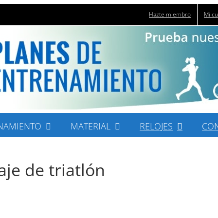
Hazte miembro
Mi c
NAMIENTO
MATERIAL
RELOJES
CO
je de triatlón