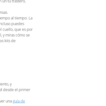
 un tu trastero,
nsas.
tiempo al tiempo. La
 incluso puedes
l cuello, que es por
l, y miras cómo se
os kits de
ento, y
d desde el primer
 ver una
guía de