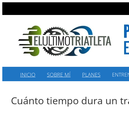
Saltar
al
contenido
INICIO
SOBRE MÍ
PLANES
ENTRE
Cuánto tiempo dura un tra