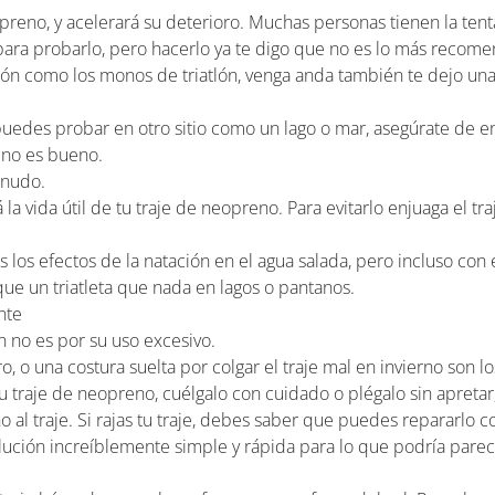
opreno, y acelerará su deterioro. Muchas personas tienen la ten
para probarlo, pero hacerlo ya te digo que no es lo más recom
tlón como los monos de triatlón, venga anda también te dejo una
 puedes probar en otro sitio como un lago o mar, asegúrate de e
e no es bueno.
enudo.
a vida útil de tu traje de neopreno. Para evitarlo enjuaga el tr
 los efectos de la natación en el agua salada, pero incluso con 
ue un triatleta que nada en lagos o pantanos.
nte
 no es por su uso excesivo.
o una costura suelta por colgar el traje mal en invierno son lo
traje de neopreno, cuélgalo con cuidado o plégalo sin apretar,
al traje. Si rajas tu traje, debes saber que puedes repararlo 
lución increíblemente simple y rápida para lo que podría pare