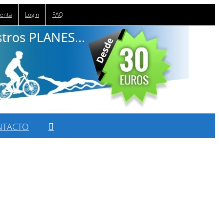
uenta
Login
FAQ
NTACTO