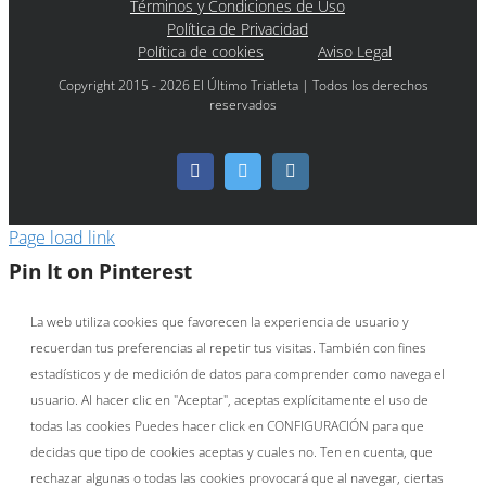
Términos y Condiciones de Uso
Política de Privacidad
Política de cookies
Aviso Legal
Copyright 2015 - 2026 El Último Triatleta | Todos los derechos
reservados
Facebook
Twitter
Instagram
Page load link
Pin It on Pinterest
La web utiliza cookies que favorecen la experiencia de usuario y
recuerdan tus preferencias al repetir tus visitas. También con fines
estadísticos y de medición de datos para comprender como navega el
usuario. Al hacer clic en "Aceptar", aceptas explícitamente el uso de
todas las cookies Puedes hacer click en CONFIGURACIÓN para que
decidas que tipo de cookies aceptas y cuales no. Ten en cuenta, que
rechazar algunas o todas las cookies provocará que al navegar, ciertas