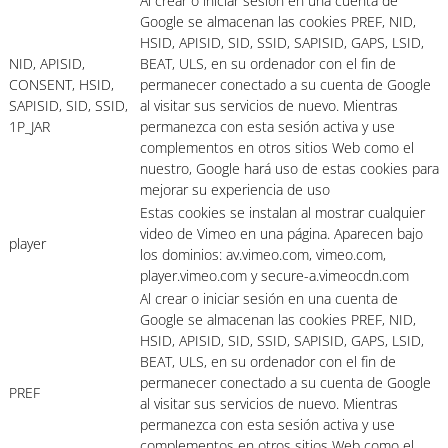
Al crear o iniciar sesión en una cuenta de
Google se almacenan las cookies PREF, NID,
HSID, APISID, SID, SSID, SAPISID, GAPS, LSID,
NID, APISID,
BEAT, ULS, en su ordenador con el fin de
CONSENT, HSID,
permanecer conectado a su cuenta de Google
SAPISID, SID, SSID,
al visitar sus servicios de nuevo. Mientras
1P_JAR
permanezca con esta sesión activa y use
complementos en otros sitios Web como el
nuestro, Google hará uso de estas cookies para
mejorar su experiencia de uso
Estas cookies se instalan al mostrar cualquier
video de Vimeo en una página. Aparecen bajo
player
los dominios: av.vimeo.com, vimeo.com,
player.vimeo.com y secure-a.vimeocdn.com
Al crear o iniciar sesión en una cuenta de
Google se almacenan las cookies PREF, NID,
HSID, APISID, SID, SSID, SAPISID, GAPS, LSID,
BEAT, ULS, en su ordenador con el fin de
permanecer conectado a su cuenta de Google
PREF
al visitar sus servicios de nuevo. Mientras
permanezca con esta sesión activa y use
complementos en otros sitios Web como el