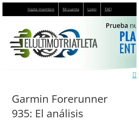
Saltar
Hazte miembro
Mi cuenta
Login
FAQ
al
contenido
Garmin Forerunner
935: El análisis