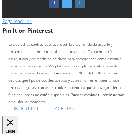
Facebook
Twitter
Instagram
Page load link
Pin It on Pinterest
La web utiliza cookies que favorecen la experiencia de usuario y
recuerdan tus preferencias al repetir tus visitas. También con fines
estadísticos y de medición de datos para comprender como navega el
usuario. Al hacer clic en "Aceptar", aceptas explícitamente el uso de
todas las cookies Puedes hacer click en CONFIGURACIÓN para que
decidas que tipo de cookies aceptas y cuales no. Ten en cuenta, que
rechazar algunas o todas las cookies provocará que al navegar, ciertas
funcionalidades no estén disponibles. Puedes cambiar tu configuración
en cualquier momento.
CONFIGURAR
ACEPTAR
Close