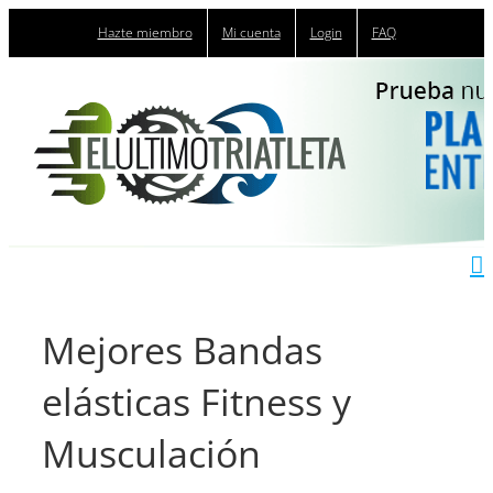
Saltar
Hazte miembro
Mi cuenta
Login
FAQ
al
contenido
Mejores Bandas
elásticas Fitness y
Musculación