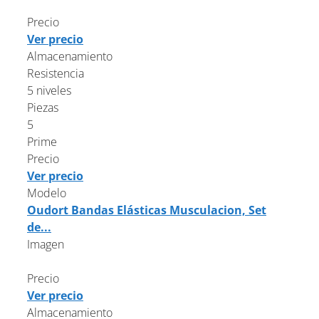
Precio
Ver precio
Almacenamiento
Resistencia
5 niveles
Piezas
5
Prime
Precio
Ver precio
Modelo
Oudort Bandas Elásticas Musculacion, Set
de...
Imagen
Precio
Ver precio
Almacenamiento