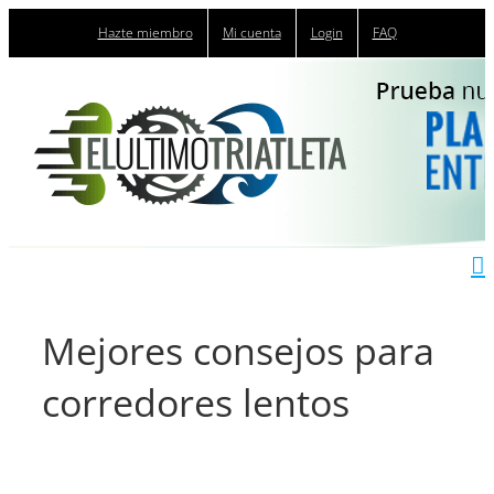
Saltar
Hazte miembro
Mi cuenta
Login
FAQ
al
contenido
Mejores consejos para
corredores lentos