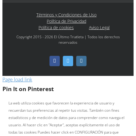
Términos y Condiciones de Uso
Política de Privacidad
Política de cookies
Aviso Legal
Copyright 2015 - 2026 El Último Triatleta | Todos los derechos
reservados
Facebook
Twitter
Instagram
Page load link
Pin It on Pinterest
La web utiliza cookies que favorecen la experiencia de usuario y
recuerdan tus preferencias al repetir tus visitas. También con fines
estadísticos y de medición de datos para comprender como navega el
usuario. Al hacer clic en "Aceptar", aceptas explícitamente el uso de
todas las cookies Puedes hacer click en CONFIGURACIÓN para que