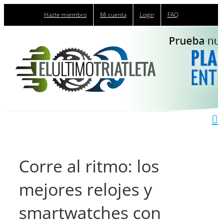
Saltar
Hazte miembro
Mi cuenta
Login
FAQ
al
contenido
Corre al ritmo: los
mejores relojes y
smartwatches con