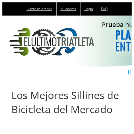
Saltar
Hazte miembro
Mi cuenta
Login
FAQ
al
contenido
Los Mejores Sillines de
Bicicleta del Mercado