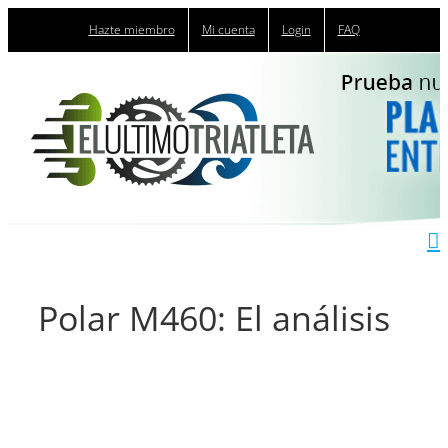
Saltar
Hazte miembro
Mi cuenta
Login
FAQ
al
contenido
Polar M460: El análisis