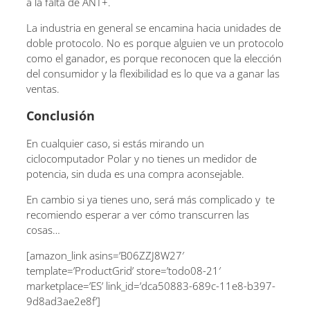
a la falta de ANT+.
La industria en general se encamina hacia unidades de
doble protocolo. No es porque alguien ve un protocolo
como el ganador, es porque reconocen que la elección
del consumidor y la flexibilidad es lo que va a ganar las
ventas.
Conclusión
En cualquier caso, si estás mirando un
ciclocomputador Polar y no tienes un medidor de
potencia, sin duda es una compra aconsejable.
En cambio si ya tienes uno, será más complicado y te
recomiendo esperar a ver cómo transcurren las
cosas…
[amazon_link asins=’B06ZZJ8W27′
template=’ProductGrid’ store=’todo08-21′
marketplace=’ES’ link_id=’dca50883-689c-11e8-b397-
9d8ad3ae2e8f’]