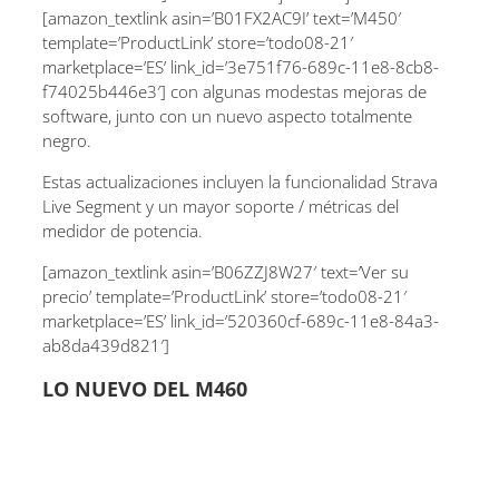
[amazon_textlink asin=’B01FX2AC9I’ text=’M450′
template=’ProductLink’ store=’todo08-21′
marketplace=’ES’ link_id=’3e751f76-689c-11e8-8cb8-
f74025b446e3′] con algunas modestas mejoras de
software, junto con un nuevo aspecto totalmente
negro.
Estas actualizaciones incluyen la funcionalidad Strava
Live Segment y un mayor soporte / métricas del
medidor de potencia.
[amazon_textlink asin=’B06ZZJ8W27′ text=’Ver su
precio’ template=’ProductLink’ store=’todo08-21′
marketplace=’ES’ link_id=’520360cf-689c-11e8-84a3-
ab8da439d821′]
LO NUEVO DEL M460