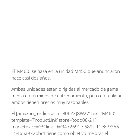
El M460. se basa en la unidad M450 que anunciaron
hace casi dos años.
Ambas unidades están dirigidas al mercado de gama
media en términos de entrenamiento, pero en realidad
ambos tienen precios muy razonables.
El [amazon_textlink asin=’B06ZZJ8W27′ text=’M460′
template=’ProductLink’ store=’todo08-21′
marketplace=’ES’ link_id=’3472691e-689c-11e8-9356-
15465a932bbc’] tiene como objetivo mejorar el