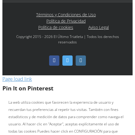
Términos y Condiciones de Uso
Política de Privacidad
Política de cookies
Aviso Legal
Copyright 2015 - 2026 El Último Triatleta | Todos los derechos
reservados
Facebook
Twitter
Instagram
Page load link
Pin It on Pinterest
La web utiliza cookies que favorecen la experiencia de usuario y
recuerdan tus preferencias al repetir tus visitas. También con fines
estadísticos y de medición de datos para comprender como navega el
usuario. Al hacer clic en "Aceptar", aceptas explícitamente el uso de
todas las cookies Puedes hacer click en CONFIGURACIÓN para que