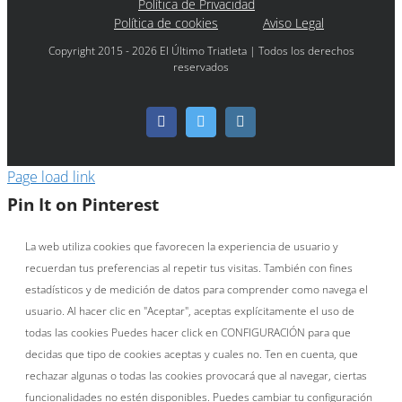
Política de Privacidad
Política de cookies
Aviso Legal
Copyright 2015 - 2026 El Último Triatleta | Todos los derechos
reservados
Facebook
Twitter
Instagram
Page load link
Pin It on Pinterest
La web utiliza cookies que favorecen la experiencia de usuario y
recuerdan tus preferencias al repetir tus visitas. También con fines
estadísticos y de medición de datos para comprender como navega el
usuario. Al hacer clic en "Aceptar", aceptas explícitamente el uso de
todas las cookies Puedes hacer click en CONFIGURACIÓN para que
decidas que tipo de cookies aceptas y cuales no. Ten en cuenta, que
rechazar algunas o todas las cookies provocará que al navegar, ciertas
funcionalidades no estén disponibles. Puedes cambiar tu configuración