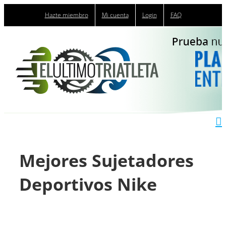
Saltar
Hazte miembro
Mi cuenta
Login
FAQ
al
contenido
Mejores Sujetadores
Deportivos Nike