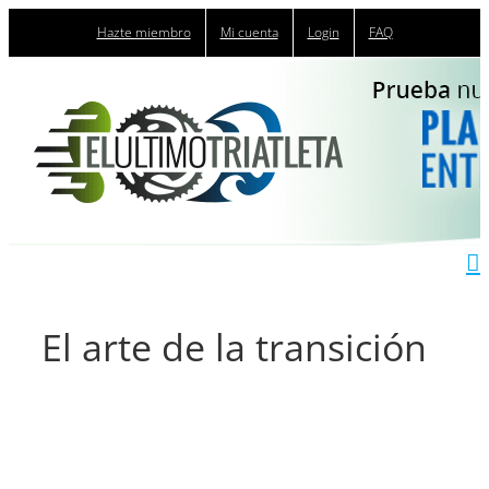
Saltar
Hazte miembro
Mi cuenta
Login
FAQ
al
contenido
El arte de la transición