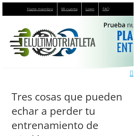
Saltar
Hazte miembro
Mi cuenta
Login
FAQ
al
contenido
Tres cosas que pueden
echar a perder tu
entrenamiento de