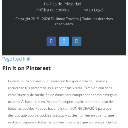
Política de Privacidad
Política de cookies
Aviso Legal
Copyright 2015 - 2026 El Último Triatleta | Todos los derechos
reservados
Facebook
Twitter
Instagram
Page load link
Pin It on Pinterest
La web utiliza cookies que favorecen la experiencia de usuario y
recuerdan tus preferencias al repetir tus visitas. También con fines
estadísticos y de medición de datos para comprender como navega el
usuario. Al hacer clic en "Aceptar", aceptas explícitamente el uso de
todas las cookies Puedes hacer click en CONFIGURACIÓN para que
decidas que tipo de cookies aceptas y cuales no. Ten en cuenta, que
rechazar algunas o todas las cookies provocará que al navegar, ciertas