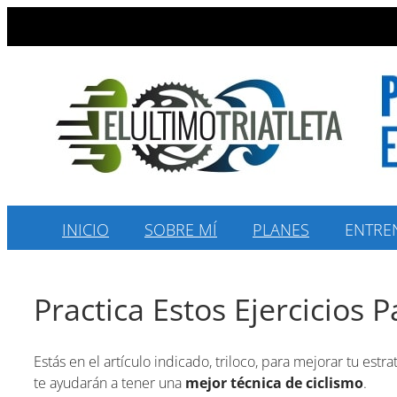
Saltar
al
contenido
INICIO
SOBRE MÍ
PLANES
ENTRE
Practica Estos Ejercicios 
Estás en el artículo indicado, triloco, para mejorar tu es
te ayudarán a tener una
mejor técnica de ciclismo
.