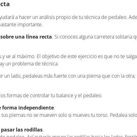
ecta
e ayudará a hacer un análisis propio de tu técnica de pedaleo. A
bastante importante.
sobre una línea recta
. Si conoces alguna carretera solitaria 
 ve al máximo. El objetivo de este ejercicio es que no te salgas 
 hay un problema de técnica.
r un lado, pedaleas más fuerte con una pierna que con la otra; p
s formas de controlar tu balance y el pedaleo.
e forma independiente
.
e tus piernas no se mueven solo si mueves tu torso. Pedalea so
pasar las rodillas
.
e pedaleo. Así evitarás mover las rodillas hacia los lados, forz