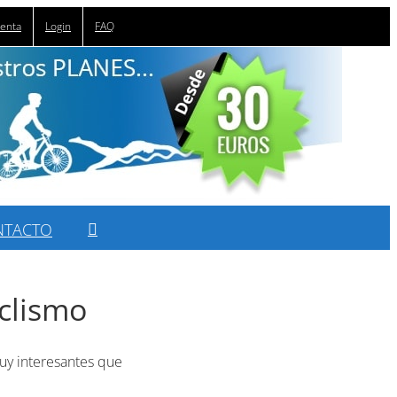
uenta
Login
FAQ
NTACTO
iclismo
muy interesantes que