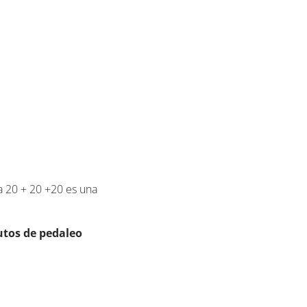
da 20 + 20 +20 es una
utos de pedaleo