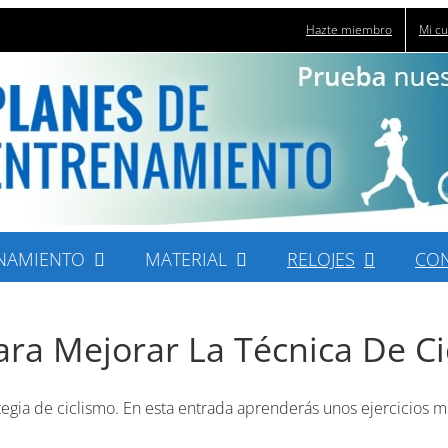
Hazte miembro
Mi c
NAMIENTO
MATERIAL
RELOJES
CO
Para Mejorar La Técnica De C
trategia de ciclismo. En esta entrada aprenderás unos ejercicios 