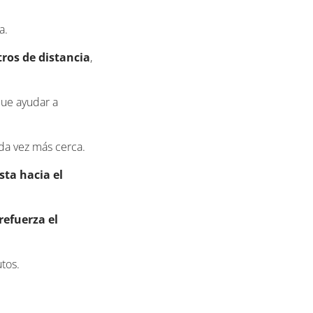
a.
os de distancia
,
que ayudar a
da vez más cerca.
ista hacia el
refuerza el
tos.