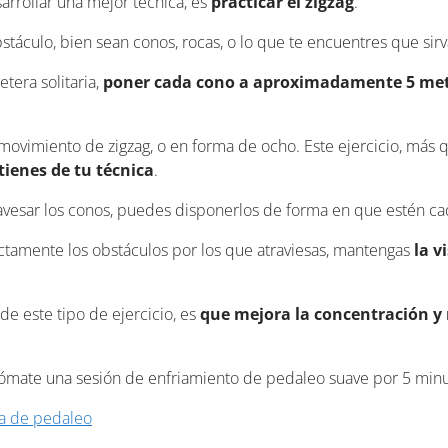
arrollar una mejor técnica, es
practicar el zigzag
.
táculo, bien sean conos, rocas, o lo que te encuentres que sirv
tera solitaria,
poner cada cono a aproximadamente 5 metr
n movimiento de zigzag, o en forma de ocho. Este ejercicio, más 
tienes de tu técnica
.
ravesar los conos, puedes disponerlos de forma en que estén ca
tamente los obstáculos por los que atraviesas, mantengas
la v
de este tipo de ejercicio, es
que
mejora la concentración y 
tómate una sesión de enfriamiento de pedaleo suave por 5 minu
ia de pedaleo