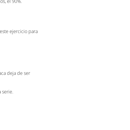
os, el 90%.
 este ejercicio para
aca deja de ser
 serie.