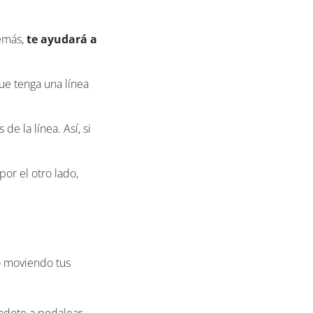
demás,
te ayudará a
que tenga una línea
de la línea. Así, si
or el otro lado,
lo moviendo tus
ándote a pedalear