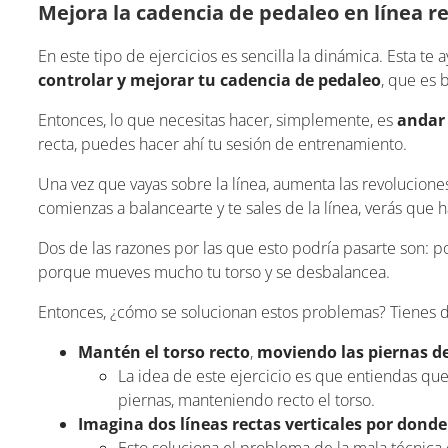
Mejora la cadencia de pedaleo en línea r
En este tipo de ejercicios es sencilla la dinámica. Esta t
controlar y mejorar tu cadencia de pedaleo
, que es 
Entonces, lo que necesitas hacer, simplemente, es
andar 
recta, puedes hacer ahí tu sesión de entrenamiento.
Una vez que vayas sobre la línea, aumenta las revoluciones y
comienzas a balancearte y te sales de la línea, verás que
Dos de las razones por las que esto podría pasarte son: po
porque mueves mucho tu torso y se desbalancea.
Entonces, ¿cómo se solucionan estos problemas? Tienes do
Mantén el torso recto
,
moviendo las piernas d
La idea de este ejercicio es que entiendas qu
piernas, manteniendo recto el torso.
Imagina dos líneas rectas verticales por donde 
Esto soluciona el problema de la mala técnica d