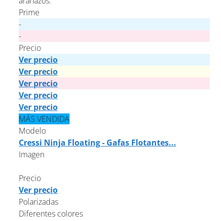
arañazos.
Prime
-
-
Precio
Ver precio
Ver precio
Ver precio
Ver precio
Ver precio
MÁS VENDIDA
Modelo
Cressi Ninja Floating - Gafas Flotantes...
Imagen
Precio
Ver precio
Polarizadas
Diferentes colores