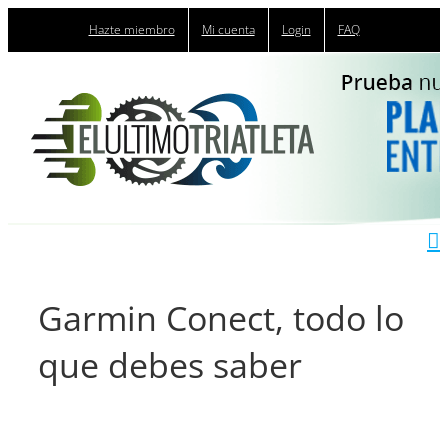
Saltar
Hazte miembro
Mi cuenta
Login
FAQ
al
contenido
Garmin Conect, todo lo
que debes saber