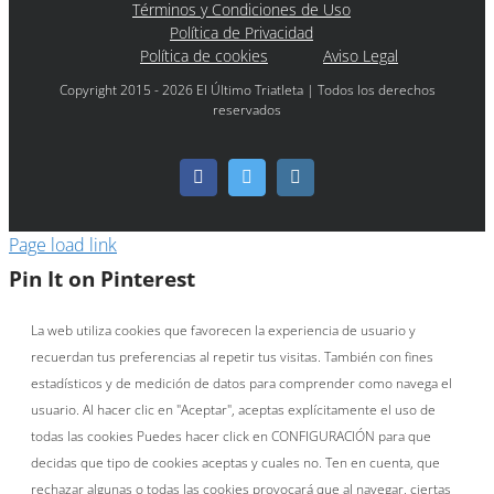
Términos y Condiciones de Uso
Política de Privacidad
Política de cookies
Aviso Legal
Copyright 2015 - 2026 El Último Triatleta | Todos los derechos
reservados
Facebook
Twitter
Instagram
Page load link
Pin It on Pinterest
La web utiliza cookies que favorecen la experiencia de usuario y
recuerdan tus preferencias al repetir tus visitas. También con fines
estadísticos y de medición de datos para comprender como navega el
usuario. Al hacer clic en "Aceptar", aceptas explícitamente el uso de
todas las cookies Puedes hacer click en CONFIGURACIÓN para que
decidas que tipo de cookies aceptas y cuales no. Ten en cuenta, que
rechazar algunas o todas las cookies provocará que al navegar, ciertas