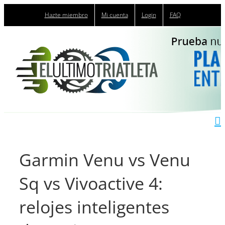
Saltar
Hazte miembro
Mi cuenta
Login
FAQ
al
contenido
Garmin Venu vs Venu
Sq vs Vivoactive 4:
relojes inteligentes