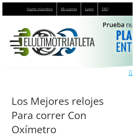
Saltar
Hazte miembro
Mi cuenta
Login
FAQ
al
contenido
Los Mejores relojes
Para correr Con
Oxímetro