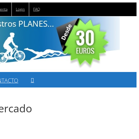
uenta
Login
FAQ
NTACTO
ercado