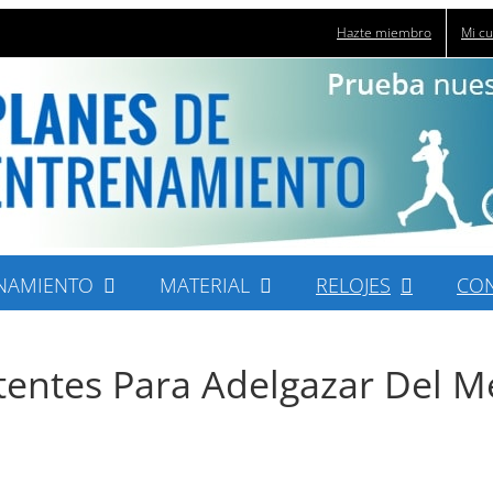
Hazte miembro
Mi c
NAMIENTO
MATERIAL
RELOJES
CO
entes Para Adelgazar Del M