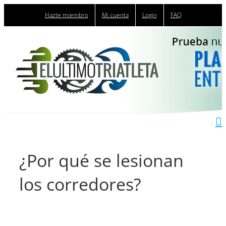
Saltar
Hazte miembro
Mi cuenta
Login
FAQ
al
contenido
¿Por qué se lesionan
los corredores?