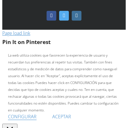
Facebook
Twitter
Instagram
Page load link
Pin It on Pinterest
La web utiliza cookies que favorecen la experiencia de usuario y
recuerdan tus preferencias al repetir tus visitas. También con fines
estadísticos y de medición de datos para comprender como navega el
usuario. Al hacer clic en "Aceptar", aceptas explícitamente el uso de
todas las cookies Puedes hacer click en CONFIGURACIÓN para que
decidas que tipo de cookies aceptas y cuales no. Ten en cuenta, que
rechazar algunas o todas las cookies provocará que al navegar, ciertas
funcionalidades no estén disponibles. Puedes cambiar tu configuración
en cualquier momento.
CONFIGURAR
ACEPTAR