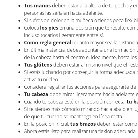
Tus manos
deben estar a la altura de tu pecho y 
personas las señalan hacia adelante.
Si sufres de dolor en la muñeca o tienes poca flexib
Coloca
los pies
en una posición que te resulte cóm
incluso tocarlos ligeramente entre sí.
Como regla general:
cuanto mayor sea la distancia 
En última instancia, debes apuntar a una formación d
de la cabeza hasta el centro e, idealmente, hasta los
Tus glúteos
deben estar al mismo nivel que el resto
Si estás luchando por conseguir la forma adecuada de 
activa tu núcleo.
Considera registrar tus acciones para asegurarte de 
Tu cabeza
debe mirar ligeramente hacia adelante e
Cuando tu cabeza esté en la posición correcta,
tu b
Si te sientes más cómodo mirando hacia abajo en lug
de que tu cuerpo se mantenga en línea recta.
En la posición inicial,
tus brazos
deben estar comple
Ahora estás listo para realizar una flexión adecuada.