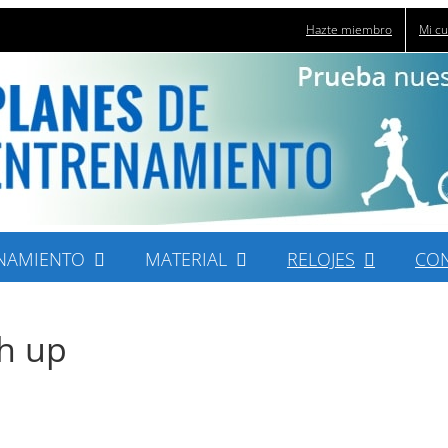
Hazte miembro
Mi c
NAMIENTO
MATERIAL
RELOJES
CO
h up