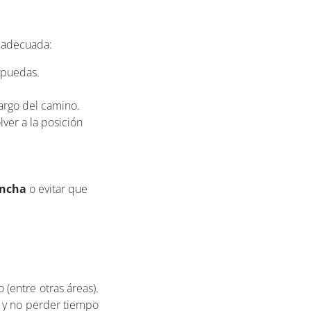
adecuada:
 puedas.
largo del camino.
lver a la posición
ancha
o evitar que
o (entre otras áreas).
s y no perder tiempo