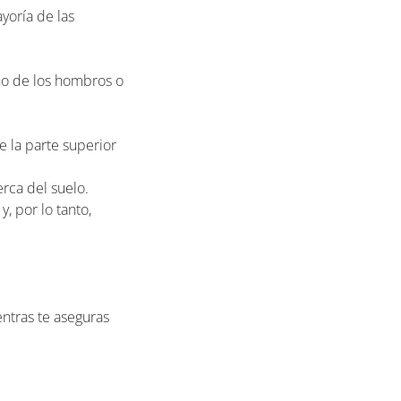
yoría de las
ho de los hombros o
e la parte superior
erca del suelo.
, por lo tanto,
entras te aseguras