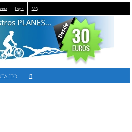
uenta
Login
FAQ
NTACTO